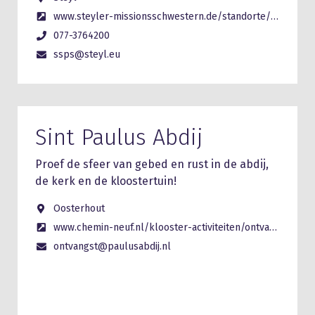
www.steyler-missionsschwestern.de/standorte/steyl
077-3764200
ssps@steyl.eu
Sint Paulus Abdij
Proef de sfeer van gebed en rust in de abdij,
de kerk en de kloostertuin!
Oosterhout
www.chemin-neuf.nl/klooster-activiteiten/ontvangst/
ontvangst@paulusabdij.nl