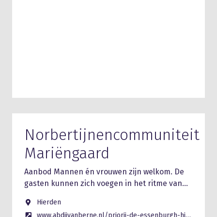
Norbertijnencommuniteit
Mariëngaard
Aanbod Mannen én vrouwen zijn welkom. De
gasten kunnen zich voegen in het ritme van…
Hierden
www.abdijvanberne.nl/priorij-de-essenburgh-hierden/leven/gasten