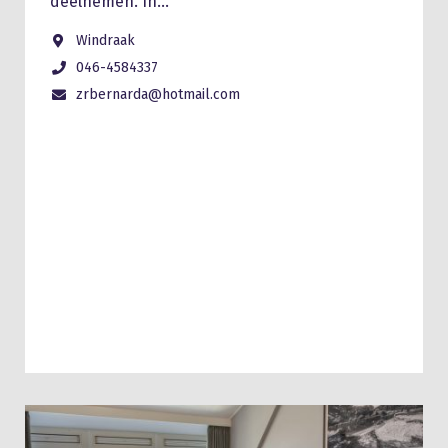
deelnemen. In…
Windraak
046-4584337
zrbernarda@hotmail.com