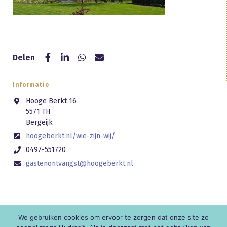
Delen
Informatie
Hooge Berkt 16
5571 TH
Bergeijk
hoogeberkt.nl/wie-zijn-wij/
0497-551720
gastenontvangst@hoogeberkt.nl
We gebruiken cookies om ervoor te zorgen dat onze site zo
© KNR