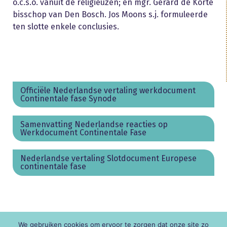
o.c.s.o. vanuit de religieuzen; en mgr. Gerard de Korte
bisschop van Den Bosch. Jos Moons s.j. formuleerde
ten slotte enkele conclusies.
Officiële Nederlandse vertaling werkdocument
Continentale fase Synode
Samenvatting Nederlandse reacties op
Werkdocument Continentale Fase
Nederlandse vertaling Slotdocument Europese
continentale fase
We gebruiken cookies om ervoor te zorgen dat onze site zo