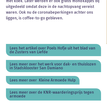
met koek. Later werden er ook gratis mondkapjes bij
uitgedeeld omdat deze in de nachtopvang vereist
waren. Ook nu de coronabeperkingen achter ons
liggen, is coffee-to-go gebleven.
Lees het artikel over Poels Hofje uit het blad van
de Zusters van Liefde
Lees meer over het werk voor dak- en thuislozen
in Stadsklooster San Damiano
Lees meer over Kleine Armoede Hulp
Lees meer over de KNR-waarderingsprijs tegen
armoede