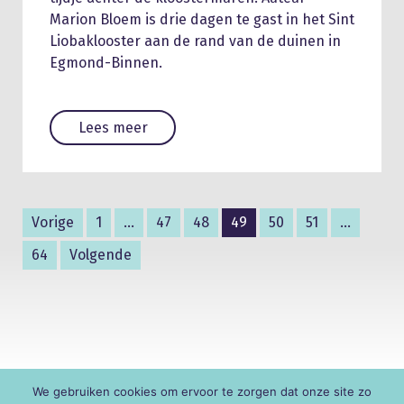
Marion Bloem is drie dagen te gast in het Sint
Liobaklooster aan de rand van de duinen in
Egmond-Binnen.
Lees meer
Vorige
1
…
47
48
49
50
51
…
64
Volgende
We gebruiken cookies om ervoor te zorgen dat onze site zo
© KNR