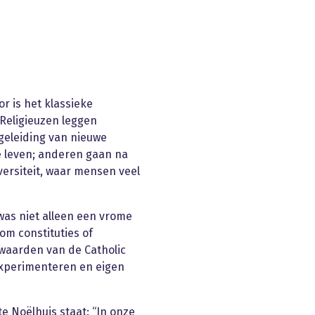
r is het klassieke
 Religieuzen leggen
egeleiding van nieuwe
le leven; anderen gaan na
versiteit, waar mensen veel
was niet alleen een vrome
om constituties of
swaarden van de Catholic
experimenteren en eigen
te Noëlhuis staat: “In onze