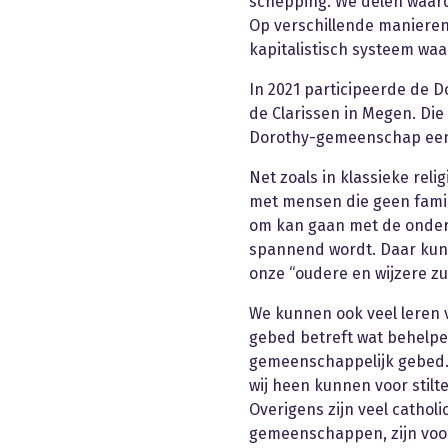
schepping. We delen waard
Op verschillende maniere
kapitalistisch systeem wa
In 2021 participeerde de
de Clarissen in Megen. Die
Dorothy-gemeenschap een 
Net zoals in klassieke rel
met mensen die geen famili
om kan gaan met de onde
spannend wordt. Daar kunn
onze “oudere en wijzere zu
We kunnen ook veel leren v
gebed betreft wat behelp
gemeenschappelijk gebed. 
wij heen kunnen voor stilt
Overigens zijn veel catho
gemeenschappen, zijn voor