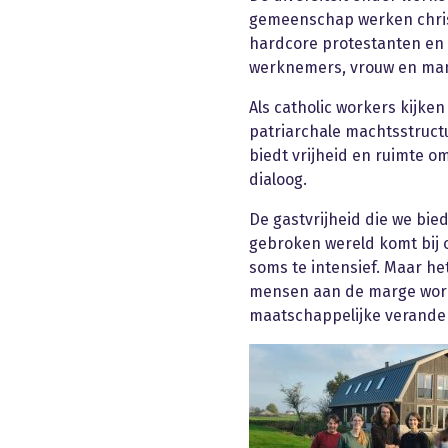
gemeenschap werken christ
hardcore protestanten en L
werknemers, vrouw en man
Als catholic workers kijke
patriarchale machtsstruct
biedt vrijheid en ruimte o
dialoog.
De gastvrijheid die we bied
gebroken wereld komt bij on
soms te intensief. Maar h
mensen aan de marge word
maatschappelijke verande