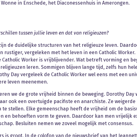
de Wonne in Enschede, het Diaconessenhuis in Amerongen.
chillen tussen jullie leven en dat van religieuzen?
jn de duidelijke structuren van het religieuze leven. Daardoo
en rustiger, vergeleken met het leven in een Catholic Worker.
de Catholic Worker is vrijblijvender. Wat betreft vorming en b
religieuzen leren. Sommigen blijven lange tijd, zelfs hun he
rothy Day vergeleek de Catholic Worker wel eens met een uni
tere leven meenemen.
ren we de grote vrijheid binnen de beweging. Dorothy Day 
aar ook een overtuigde pacifiste en anarchiste. Ze weigerde 
n te stellen. Elke gemeenschap heeft de vrijheid om de basi
en en behoeften vorm te geven. Daardoor kan men vrijelijk 
chap. Besluiten nemen we zoveel mogelijk met consensus.
s is groot. In de colofon van de nieuwsbrief van het Jeannet