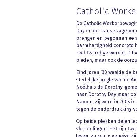
Catholic Work
De Catholic Workerbeweging
Day en de Franse vagebond-
brengen en begonnen een ‘Hu
barmhartigheid concrete h
rechtvaardige wereld. Dit 
bieden, maar ook de oorza
Eind jaren ’80 waaide de 
stedelijke jungle van de A
Noëlhuis de Dorothy-gemee
naar Dorothy Day maar ook
Namen. Zij werd in 2005 in
tegen de onderdrukking va
Op beide plekken delen l
vluchtelingen. Het zijn tw
leven, zo zou je geneigd 