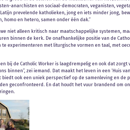
en-anarchisten en sociaal-democraten, veganisten, vegetar
atijn prevelende katholieken, jong en iets minder jong, bew
, homo en hetero, samen onder één dak.”
n we niet alleen kritisch naar maatschappelijke systemen, m
uren binnen de kerk. De onafhankelijke positie van de Catho
m te experimenteren met liturgische vormen en taal, met oe
en bij de Catholic Worker is laagdrempelig en ook dat zorgt v
s binnen”, zei iemand. Dat maakt het leven in een ‘Huis van 
et biedt ook een uniek perspectief op de samenleving en d
en geconfronteerd. En dat houdt het vuur brandend om ons 
ringen.