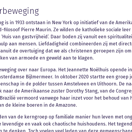
erbeweging
 is in 1933 ontstaan in New York op initiatief van de Amerik
filosoof Pierre Maurin. Ze wilden de katholieke sociale leer
is van gastvrijheid’. Daar boden zij vanuit een spiritualiteit
ulp aan mensen. Liefdadigheid combineerden zij met direct
vanuit de overtuiging dat we als christenen geroepen zijn om
ken van armoede en geweld aan te klagen.
beweging over naar Europa. Het Jeannette Noëlhuis opende in
msterdamse Bijlmermeer. In oktober 2020 startte een groep 
nschap in de polder tussen Amstelveen en Uithoorn. De naa
 naar de Amerikaanse zuster Dorothy Stang, van de Congreg
 Brazilië vermoord vanwege haar inzet voor het behoud van 
n de kleine boeren in de Amazone.
eden van de kerngroep op familiale manier hun leven met 
ee levendige en vaak ook chaotische huishoudens. Het tegende
zijn te denken. Toch voelen veel leden van deze gemeenschap