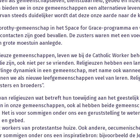
en als gemeenschapsleven, dienstbaarheid, gebed en inzet 
n bieden we in onze gemeenschappen een alternatieve leve
arvan steeds duidelijker wordt dat deze onze aarde naar de 
 Dorothy-gemeenschap in het Space for Grace-programma en
 contacten zijn goed bevallen. De zusters waren met een voed
grote moestuin aanlegde.
igieuze gemeenschappen, leven we bij de Catholic Worker beh
e zijn, ook niet per se vrienden. Religieuzen hebben een l
rlinge dynamiek in een gemeenschap, met name ook wanne
en we als nieuwe leefgemeenschappen veel van leren. Relig
sters en broeders”.
an religieuzen wat betreft hun toewijding aan het geestelijk
en in onze gemeenschappen, ook al hebben beide gemeensc
Het is voor sommigen onder ons een geruststelling te weten 
e en gebed.
lic workers van protestantse huize. Ook andere, oecumenisch
 sommigen onder ons een inspiratiebron: bijvoorbeeld de J