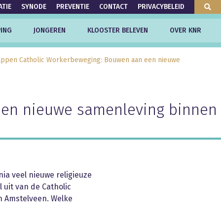
ATIE
SYNODE
PREVENTIE
CONTACT
PRIVACYBELEID
ING
JONGEREN
KLOOSTER BELEVEN
OVER KNR
ppen Catholic Workerbeweging: Bouwen aan een nieuwe
en nieuwe samenleving binnen
nia veel nieuwe religieuze
it van de Catholic
n Amstelveen. Welke