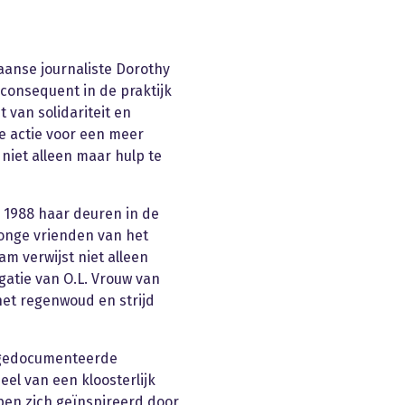
aanse journaliste Dorothy
 consequent in de praktijk
 van solidariteit en
e actie voor een meer
 niet alleen maar hulp te
 1988 haar deuren in de
jonge vrienden van het
m verwijst niet alleen
atie van O.L. Vrouw van
het regenwoud en strijd
ongedocumenteerde
el van een kloosterlijk
pen zich geïnspireerd door