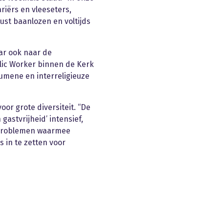
iërs en vleeseters,
ust baanlozen en voltijds
aar ook naar de
lic Worker binnen de Kerk
cumene en interreligieuze
oor grote diversiteit. “De
gastvrijheid’ intensief,
e problemen waarmee
in te zetten voor