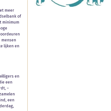
iet meer
edselbank of
et minimum
hoge
 voordeuren
ep mensen
e lijken en
illigers en
die een
dt, –
 zamelen
ind, een
aderdag,