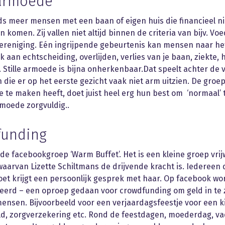
 armoede
eds meer mensen met een baan of eigen huis die financieel n
 komen. Zij vallen niet altijd binnen de criteria van bijv. Vo
vereniging. Eén ingrijpende gebeurtenis kan mensen naar h
 aan echtscheiding, overlijden, verlies van je baan, ziekte, 
 Stille armoede is bijna onherkenbaar.Dat speelt achter de
die er op het eerste gezicht vaak niet arm uitzien. De gro
 te maken heeft, doet juist heel erg hun best om ‘normaal’ t
moede zorgvuldig..
funding
 de facebookgroep ‘Warm Buffet’. Het is een kleine groep vrijw
aarvan Lizette Schiltmans de drijvende kracht is. Iedereen 
et krijgt een persoonlijk gesprek met haar. Op facebook wor
eerd – een oproep gedaan voor crowdfunding om geld in te
ensen. Bijvoorbeeld voor een verjaardagsfeestje voor een k
ld, zorgverzekering etc. Rond de feestdagen, moederdag, v