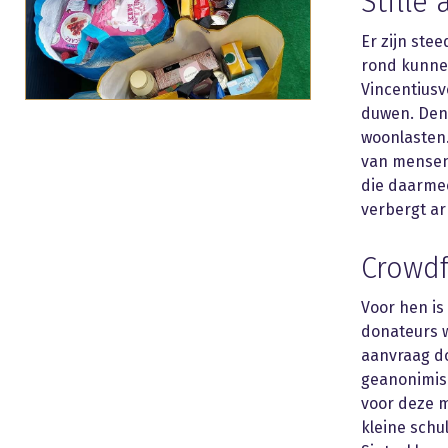
Stille
Er zijn ste
rond kunnen
Vincentius
duwen. Denk
woonlasten.
van mensen 
die daarmee
verbergt ar
Crowd
Voor hen is
donateurs w
aanvraag do
geanonimis
voor deze m
kleine schu