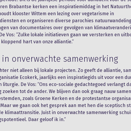
ren Brabantse kerken een inspiratiemiddag in het Natuurth
 houdt klooster Wittem een lezing over vegetarisme in
diensten en organiseren diverse parochies natuurwandelin
ngen van documentaires over gevolgen van klimaatveranderi
 De Vos: “Zulke lokale initiatieven gaan we versterken en uit
kloppend hart van onze alliantie.”
 in onverwachte samenwerking
chter niet alleen bij lokale projecten. Zo geeft de alliantie, 
anisatie Ecokerk, jaarlijks een inspiratiegids uit voor een 
an liturgie. De Vos: “Ons eco-sociale gedachtegoed verlangt d
g zoeken tot de ander. We blijven dan ook graag nauw sam
estemden, zoals Groene Kerken en de protestantse organisa
 Maar we gaan ook het gesprek aan met hen die sceptisch s
e klimaattransitie. Juist in onverwachte samenwerking schuil
spotentieel. Daar geloof ik in.”