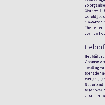
Zo organise
Oisterwijk,
wereldgods
filmvertoni
The Letter.
vormen het 
Geloof
Het blijft e
Vlaamse org
invulling v
toenaderin
met gelijkg
Nederland.
tegenover d
verandering