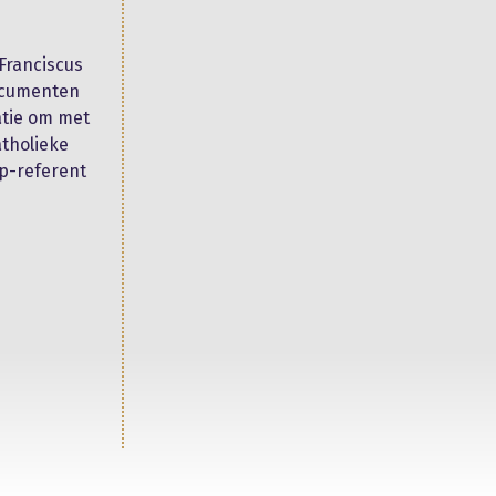
 Franciscus
documenten
ratie om met
atholieke
op-referent