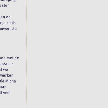
eater
gen en
ng, zoals
bouwen. Ze
samen met de
duurzame
at we
enwerken
tie Micha
taan
t veel