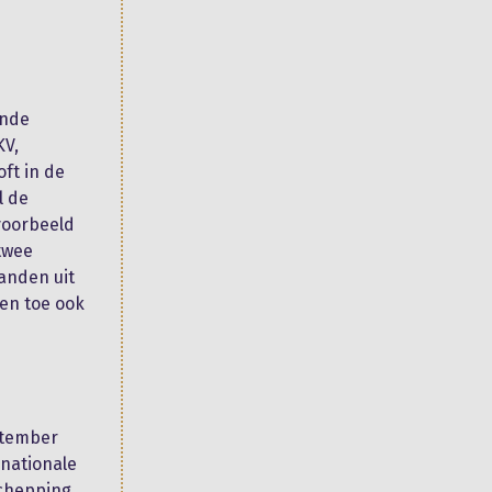
ende
KV,
oft in de
l de
jvoorbeeld
twee
anden uit
en toe ook
ptember
rnationale
schepping.