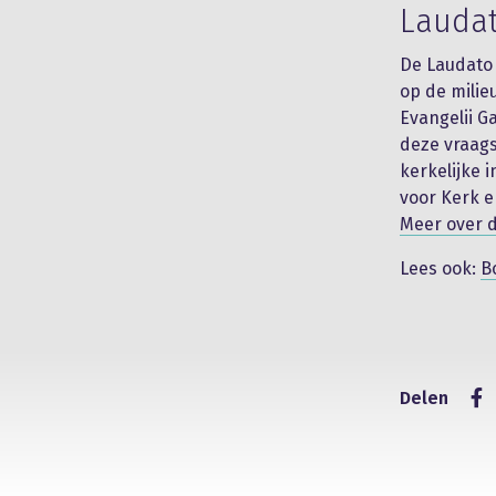
Laudat
De Laudato 
op de milie
Evangelii Ga
deze vraags
kerkelijke 
voor Kerk e
Meer over d
Lees ook:
B
Delen