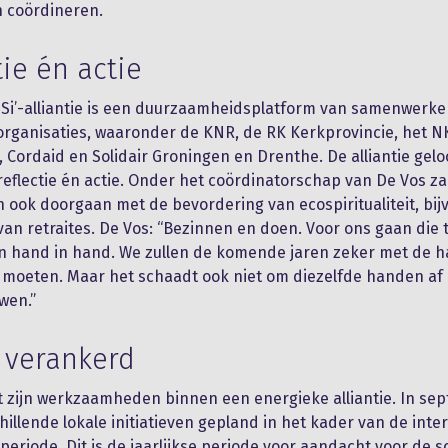
n coördineren.
tie én actie
 Si’-alliantie is een duurzaamheidsplatform van samenwerk
organisaties, waaronder de KNR, de RK Kerkprovincie, het N
, Cordaid en Solidair Groningen en Drenthe. De alliantie gelo
reflectie én actie. Onder het coördinatorschap van De Vos za
an ook doorgaan met de bevordering van ecospiritualiteit, bi
van retraites. De Vos: “Bezinnen en doen. Voor ons gaan die 
n hand in hand. We zullen de komende jaren zeker met de h
moeten. Maar het schaadt ook niet om diezelfde handen af 
wen.”
 verankerd
t zijn werkzaamheden binnen een energieke alliantie. In se
hillende lokale initiatieven gepland in het kader van de inte
eriode. Dit is de jaarlijkse periode voor aandacht voor de 