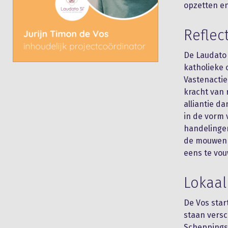
opzetten e
Reflec
De Laudato
katholieke 
Vastenactie
kracht van 
alliantie d
in de vorm 
handelinge
de mouwen 
eens te vou
Lokaal
De Vos star
staan versc
Scheppingsp