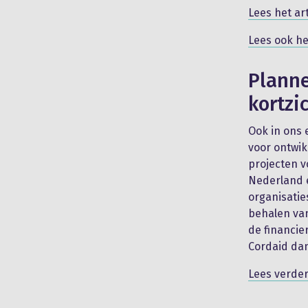
Lees het ar
Lees ook he
Planne
kortzi
Ook in ons 
voor ontwik
projecten v
Nederland e
organisaties
behalen va
de financi
Cordaid dan
Lees verde