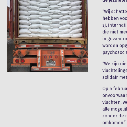
de jezuïete
“Wij schat
hebben voo
sj, interna
die niet me
in gevaar 
worden opg
psychosocia
“We zijn ni
vluchtelinge
solidair me
Op 6 februar
onvoorwaar
vluchten, w
alle mogeli
zonder de n
omkomen.”