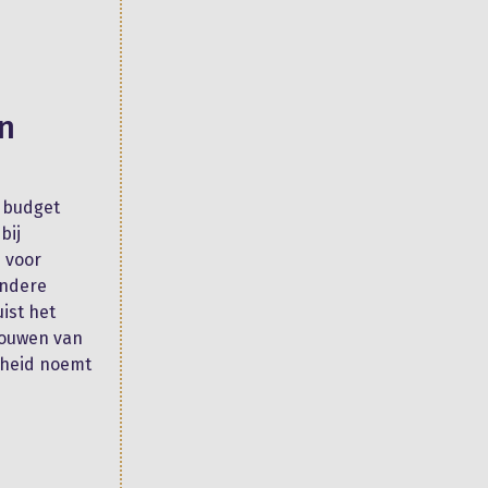
n
t budget
bij
 voor
andere
uist het
bouwen van
kheid noemt