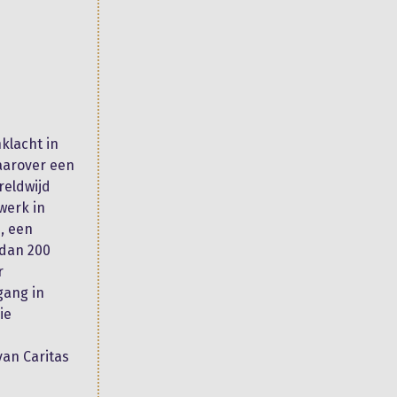
klacht in
aarover een
reldwijd
werk in
, een
 dan 200
r
gang in
ie
van Caritas