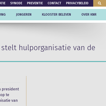
ATIE
SYNODE
PREVENTIE
CONTACT
PRIVACYBELEID
ING
JONGEREN
KLOOSTER BELEVEN
OVER KNR
telt hulporganisatie van de
n president
top te
nisatie van