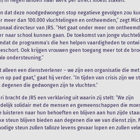
n) in negen landen haar werk per direct moest staken.
ten dat deze noodgedwongen stop negatieve gevolgen zou k
r meer dan 100.000 vluchtelingen en ontheemden,” zegt Mic
tionaal directeur van JRS. “Het gaat onder meer om ontheem
er naar school kunnen gaan. De toekomst van jonge vluchte
omdat de programma’s die hen helpen vaardigheden te ontw
eschort. Ook krijgen vrouwen geen toegang meer tot de br
le ondersteuning.”
et alleen een dienstverlener – we zijn een organisatie die met
n op pad gaat,” gaat hij verder. “In tijden van crisis zijn we 
t degenen die gedwongen zijn te vluchten.”
i bracht de JRS een verklaring uit waarin zij stelt: “We zijn
delijk solidair met de mensen en gemeenschappen die moe
e luisteren naar hun behoeften en blijven aan hun zijde staa
jke steun blijven bieden aan degenen die we van dienst zijn.
odige steun zullen talloze levens gevaar lopen en zullen vele