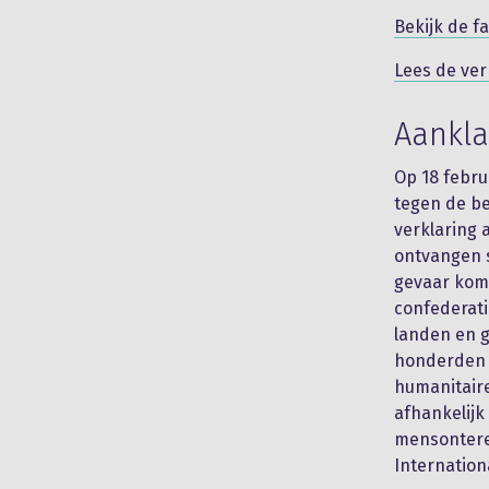
Bekijk de fa
Lees de ver
Aankl
Op 18 febru
tegen de be
verklaring 
ontvangen s
gevaar komt
confederati
landen en g
honderden 
humanitaire
afhankelijk
mensonteren
Internationa