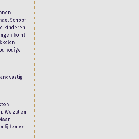
unnen
hael Schopf
de kinderen
lingen komt
ikkelen
oodnodige
standvastig
sten
n. We zullen
 Maar
n lijden en