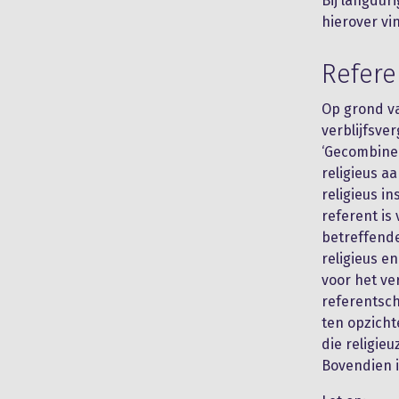
Bij langdur
hierover vin
Refere
Op grond va
verblijfsve
‘Gecombinee
religieus a
religieus in
referent is
betreffende
religieus e
voor het ve
referentsch
ten opzicht
die religie
Bovendien i