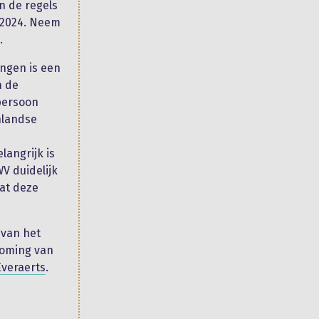
n de regels
l 2024. Neem
.
ingen is een
m de
persoon
nlandse
langrijk is
V duidelijk
wat deze
 van het
koming van
veraerts
.