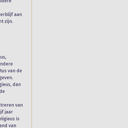
eldere
erblijf aan
t zijn.
us,
andere
tus van de
 geven.
gieus, dan
 de
streren van
f jaar
ligieus is
land van