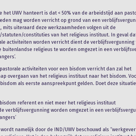
e het UWV hanteert is dat < 50% van de arbeidstijd aan past
den mag worden verricht op grond van een verblijfsvergun
g, mits uiteraard deze werkzaamheden volgen uit de
/statuten/constituties van het religieus instituut. In geval 
le activiteiten worden verricht dient de verblijfsvergunning
 buitenlandse religieus te worden omgezet in een verblijfs
angers’.
astorale activiteiten voor een bisdom verricht dan zal het
ap overgaan van het religieus instituut naar het bisdom. Vo
 bisdom als eerste aanspreekpunt gelden. Doet deze situatie
 bisdom referent en niet meer het religieus instituut
e verblijfsvergunning worden omgezet in een verblijfsverg
angers’
 wordt namelijk door de IND/UWV beschouwd als “werkgever