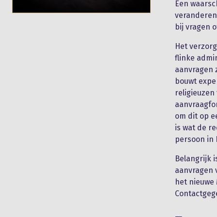
Een waarsch
veranderen 
bij vragen 
Het verzorg
flinke admi
aanvragen z
bouwt exper
religieuzen
aanvraagfor
om dit op e
is wat de r
persoon in 
Belangrijk 
aanvragen v
het nieuwe
Contactgege