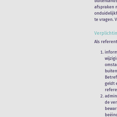
buitenlandse
afspraken 
onduidelijk
te vragen. 
Verplichti
Als referent
inform
wijzig
omsta
buiten
Betref
geldt 
refere
admini
de ver
beware
beëind