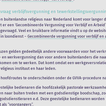
vraag verblijfsvergunning en tewerkstellingsvergunni
 buitenlandse religieus naar Nederland komt voor langer 
t er een ‘Gecombineerde Vergunning voor Verblijf en Arbeid’
evraagd. Veel en bruikbare informatie vindt u op de websit
 in loondienst –
Gecombineerde vergunning voor verblijf en 
euzen gelden gedeeltelijk andere voorwaarden voor het verkr
f- en werkvergunning dan voor andere buitenlanders die naa
komen om te werken. Dat komt omdat een werkgeversrelati
eligieus instituut en haar leden.
e hoofdroutes te onderscheiden onder de GVVA-procedure na
estelijke bedienaren die hoofdzakelijk pastorale werkzaam
en naar buiten treden met een godsdienstige boodschap, zoa
godsdienstleraren e.d. Deze geestelijke bedienaren worden
als “voorgangers”.