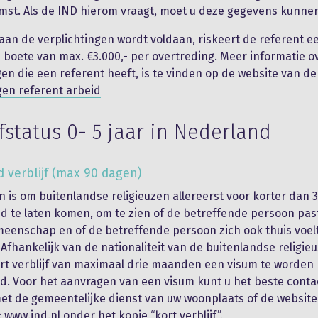
st. Als de IND hierom vraagt, moet u deze gegevens kunnen 
 aan de verplichtingen wordt voldaan, riskeert de referent e
e boete van max. €3.000,- per overtreding. Meer informatie o
gen die een referent heeft, is te vinden op de website van de
gen referent arbeid
jfstatus 0- 5 jaar in Nederland
 verblijf (max 90 dagen)
n is om buitenlandse religieuzen allereerst voor korter dan
d te laten komen, om te zien of de betreffende persoon pas
eenschap en of de betreffende persoon zich ook thuis voelt
Afhankelijk van de nationaliteit van de buitenlandse religieu
rt verblijf van maximaal drie maanden een visum te worden
. Voor het aanvragen van een visum kunt u het beste conta
t de gemeentelijke dienst van uw woonplaats of de website
:
www.ind.nl onder het kopje “kort verblijf”
.