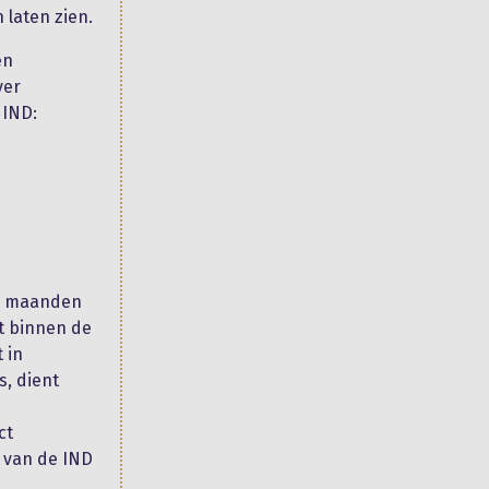
laten zien.
en
ver
 IND:
 3 maanden
t binnen de
 in
s, dient
ct
 van de IND