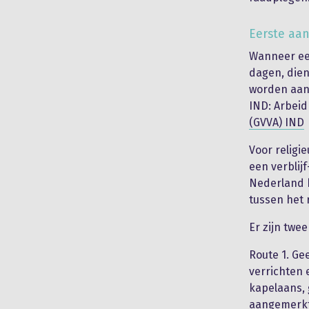
Eerste aan
Wanneer een
dagen, dien
worden aang
IND: Arbeid
(GVVA) IND
Voor religi
een verblij
Nederland 
tussen het r
Er zijn twe
Route 1. Ge
verrichten 
kapelaans, 
aangemerkt 