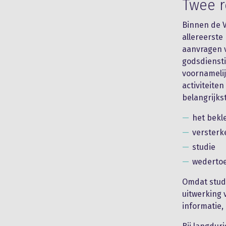
Twee r
Binnen de V
allereerste
aanvragen v
godsdienst
voornamelij
activiteite
belangrijks
het bekl
versterk
studie
wedertoe
Omdat studi
uitwerking
informatie