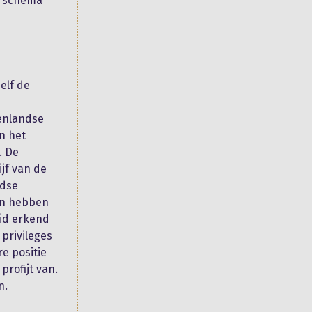
n schema
elf de
tenlandse
n het
. De
ijf van de
ndse
gen hebben
eid erkend
privileges
e positie
profijt van.
n.