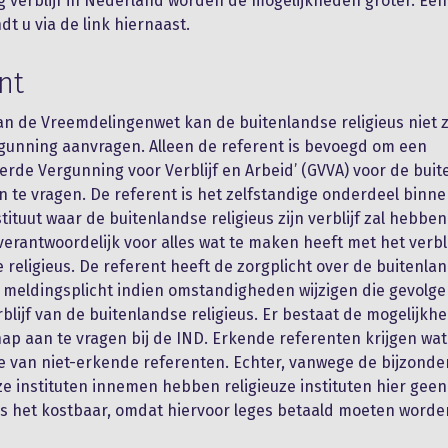
ig verblijf in Nederland worden de mogelijkheden groter. Ee
dt u via de link hiernaast.
nt
n de Vreemdelingenwet kan de buitenlandse religieus niet z
rgunning aanvragen. Alleen de referent is bevoegd om een
rde Vergunning voor Verblijf en Arbeid’ (GVVA) voor de bui
an te vragen. De referent is het zelfstandige onderdeel binne
stituut waar de buitenlandse religieus zijn verblijf zal hebben
 verantwoordelijk voor alles wat te maken heeft met het verbl
 religieus. De referent heeft de zorgplicht over de buitenla
n meldingsplicht indien omstandigheden wijzigen die gevol
rblijf van de buitenlandse religieus. Er bestaat de mogelijkh
ap aan te vragen bij de IND. Erkende referenten krijgen wat 
e van niet-erkende referenten. Echter, vanwege de bijzonder
uze instituten innemen hebben religieuze instituten hier geen 
s het kostbaar, omdat hiervoor leges betaald moeten worde