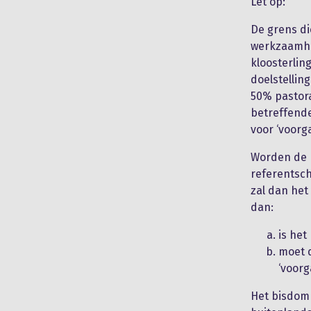
Let op:
De grens di
werkzaamhe
kloosterlin
doelstelling
50% pastora
betreffende
voor ‘voorg
Worden de p
referentsch
zal dan het
dan:
is het
moet d
‘voorg
Het bisdom