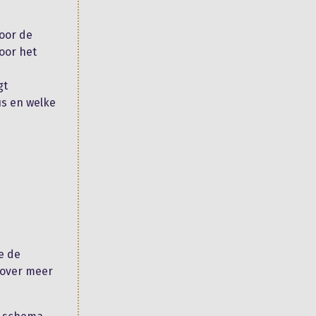
voor de
oor het
gt
us en welke
e de
rover meer