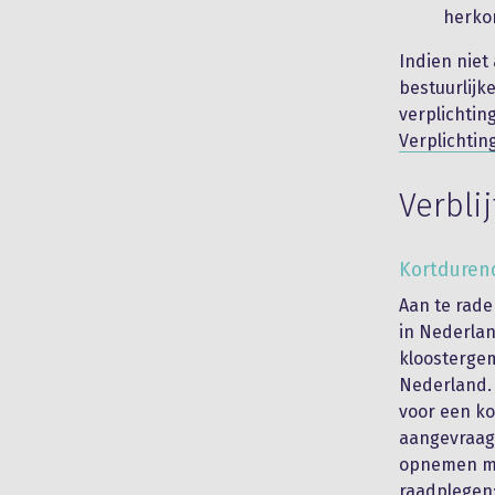
herkom
Indien niet
bestuurlijk
verplichtin
Verplichtin
Verbli
Kortdurend
Aan te rade
in Nederlan
kloostergem
Nederland. 
voor een ko
aangevraagd
opnemen me
raadplegen