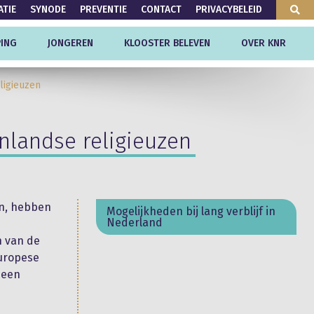
ATIE
SYNODE
PREVENTIE
CONTACT
PRIVACYBELEID
ING
JONGEREN
KLOOSTER BELEVEN
OVER KNR
ligieuzen
nlandse religieuzen
en, hebben
Mogelijkheden bij lang verblijf in
Nederland
n van de
Europese
 een