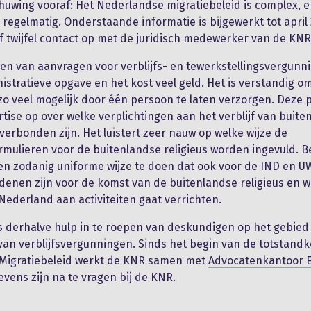
uwing vooraf: Het Nederlandse migratiebeleid is complex, e
regelmatig. Onderstaande informatie is bijgewerkt tot apri
of twijfel contact op met de juridisch medewerker van de KNR
en van aanvragen voor verblijfs- en tewerkstellingsvergunn
nistratieve opgave en het kost veel geld. Het is verstandig o
o veel mogelijk door één persoon te laten verzorgen. Deze 
tise op over welke verplichtingen aan het verblijf van buite
 verbonden zijn. Het luistert zeer nauw op welke wijze de
mulieren voor de buitenlandse religieus worden ingevuld. Be
en zodanig uniforme wijze te doen dat ook voor de IND en UW
edenen zijn voor de komst van de buitenlandse religieus en 
Nederland aan activiteiten gaat verrichten.
is derhalve hulp in te roepen van deskundigen op het gebied
an verblijfsvergunningen. Sinds het begin van de totstand
 Migratiebeleid werkt de KNR samen met
Advocatenkantoor E
vens zijn na te vragen bij de KNR.