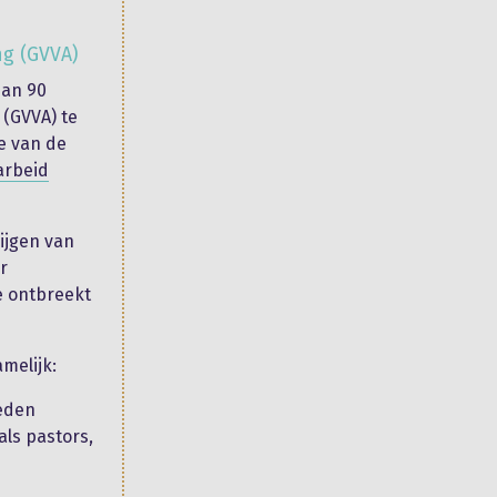
ng (GVVA)
dan 90
 (GVVA) te
e van de
arbeid
ijgen van
r
e ontbreekt
melijk:
heden
ls pastors,