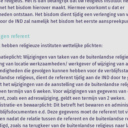
 religieus. Het is dan belangrijk dat uw religieus instituut h
met het bisdom hierover maakt. Hiermee voorkomt u dat er
heden ontstaan. Het bisdom dient tijdig een verlenging van v
Voor de IND zal namelijk het bisdom het eerste aanspreekpun
ngen referent
 hebben religieuze instituten wettelijke plichten:
atieplicht: Wijzigingen van taken van de buitenlandse religie
ing van locatie werkzaamheden/ werkgever of wijziging van 
ndigheden die gevolgen kunnen hebben voor de verblijfssta
landse religieus, dient de referent tijdig aan de IND door te
t het wijzigingen van de aanstelling van de buitenlandse reli
een termijn van 6 weken. Voor wijzigingen van gegevens van
nt, zoals een adreswijziging, geldt een termijn van 2 weken.
stratie-en bewaarplicht: Dit betreft het bewaren en admini
blijfsdocumenten e.d. Deze gegevens moet de referent tot vij
n nadat de relatie tussen de referent en de buitenlandse re
igd, zoals na terugkeer van de buitenlandse religieus naar 