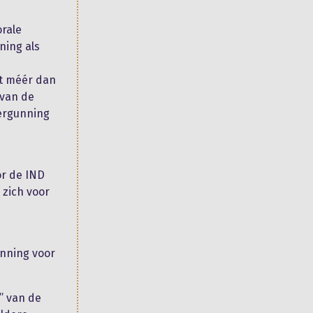
orale
ning als
dat méér dan
 van de
vergunning
or de IND
 zich voor
unning voor
” van de