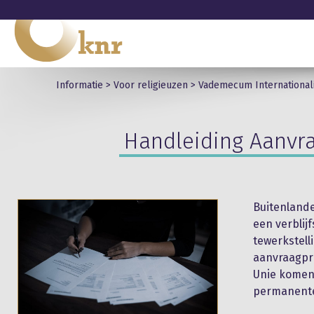
Informatie
>
Voor religieuzen
>
Vademecum International
Handleiding Aanvra
Buitenlande
een verblij
tewerkstell
aanvraagpro
Unie komen
permanente 