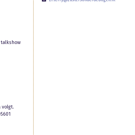
n talkshow
volgt.
05601