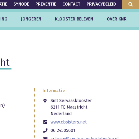
ATIE
SYNODE
PREVENTIE
CONTACT
PRIVACYBELEID
ING
JONGEREN
KLOOSTER BELEVEN
OVER KNR
cht
Informatie
Sint Servaasklooster
n)
6211 TE Maastricht
Nederland
www.cbsisters.net
06 24505601
zr.terry@zustersonderdebogen.nl