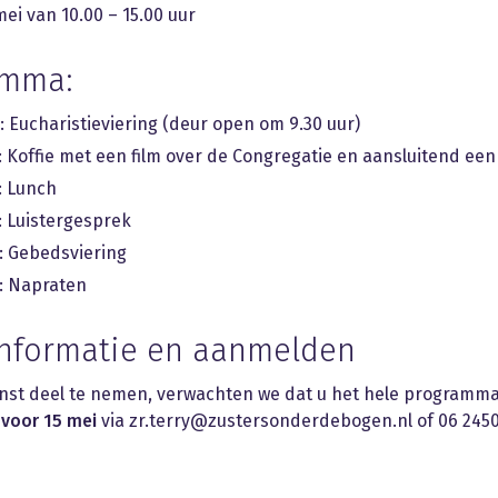
ei van 10.00 – 15.00 uur
amma:
: Eucharistieviering (deur open om 9.30 uur)
r: Koffie met een film over de Congregatie en aansluitend ee
: Lunch
: Luistergesprek
r: Gebedsviering
r: Napraten
informatie en aanmelden
nst deel te nemen, verwachten we dat u het hele programma 
n
voor 15 mei
via zr.terry@zustersonderdebogen.nl of 06 245