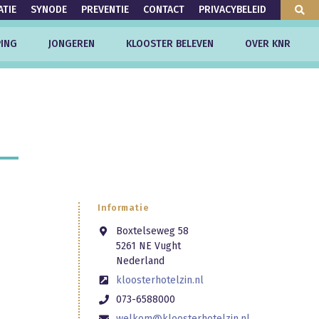
ATIE
SYNODE
PREVENTIE
CONTACT
PRIVACYBELEID
ING
JONGEREN
KLOOSTER BELEVEN
OVER KNR
Informatie
Boxtelseweg 58
5261 NE Vught
Nederland
kloosterhotelzin.nl
073-6588000
welkom@kloosterhotelzin.nl