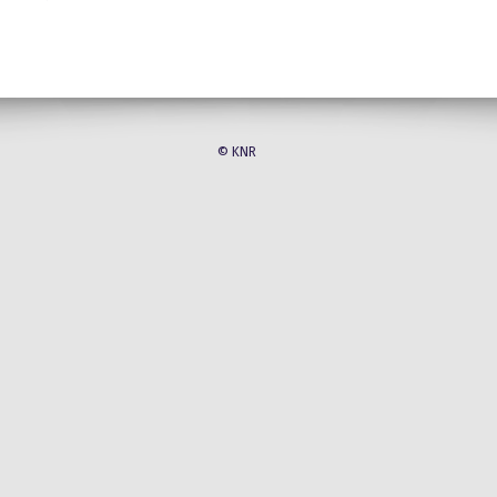
© KNR