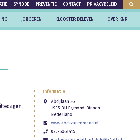
ATIE
SYNODE
PREVENTIE
CONTACT
PRIVACYBELEID
ING
JONGEREN
KLOOSTER BELEVEN
OVER KNR
Informatie
Abdijlaan 26
iltedagen.
1935 BH Egmond-Binnen
Nederland
www.abdijvanegmond.nl
072-5061415
gastenpater.adelbertabdij@x4all.nl