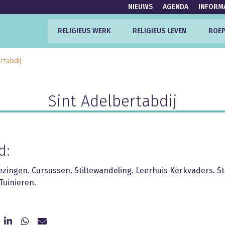
NIEUWS
AGENDA
INFORM
RELIGIEUS WERK
RELIGIEUS LEVEN
ROEP
rtabdij
Sint Adelbertabdij
d:
Lezingen. Cursussen. Stiltewandeling. Leerhuis Kerkvaders. St
Tuinieren.