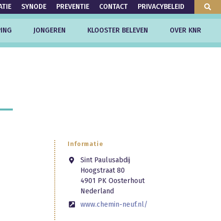
ATIE
SYNODE
PREVENTIE
CONTACT
PRIVACYBELEID
ING
JONGEREN
KLOOSTER BELEVEN
OVER KNR
Informatie
Sint Paulusabdij
Hoogstraat 80
4901 PK Oosterhout
Nederland
www.chemin-neuf.nl/