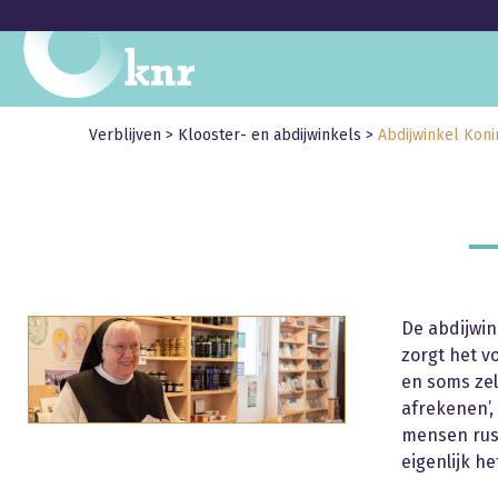
Verblijven
>
Klooster- en abdijwinkels
>
Abdijwinkel Kon
De abdijwin
zorgt het v
en soms zel
afrekenen’,
mensen rust
eigenlijk he