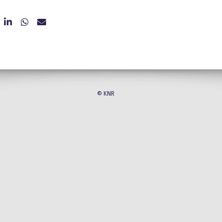
© KNR