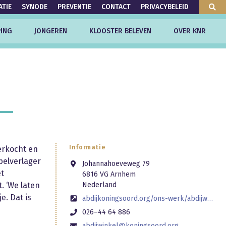
ATIE
SYNODE
PREVENTIE
CONTACT
PRIVACYBELEID
ING
JONGEREN
KLOOSTER BELEVEN
OVER KNR
Informatie
verkocht en
pelverlager
Johannahoeveweg 79
et
6816 VG Arnhem
. ‘We laten
Nederland
e. Dat is
abdijkoningsoord.org/ons-werk/abdijwinkel
026–44 64 886
abdijwinkel@koningsoord.org