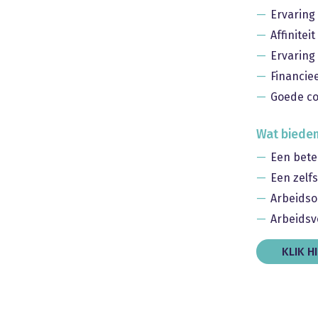
Ervaring
Affinitei
Ervaring
Financiee
Goede co
Wat bieden
Een bete
Een zelf
Arbeidso
Arbeidsv
KLIK H