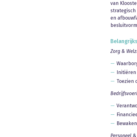
van Klooste
strategisch
en afbouwfa
besluitvorm
Belangrijk
Zorg & Welz
Waarborg
Initiëren
Toezien 
Bedrijfsvoer
Verantwo
Financie
Bewaken 
Personeel & 