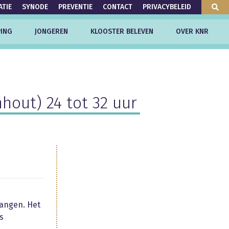
ATIE
SYNODE
PREVENTIE
CONTACT
PRIVACYBELEID
ING
JONGEREN
KLOOSTER BELEVEN
OVER KNR
hout) 24 tot 32 uur
vangen. Het
s