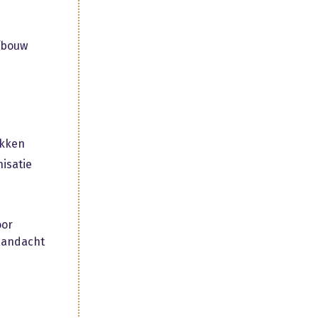
fbouw
ukken
isatie
oor
 aandacht