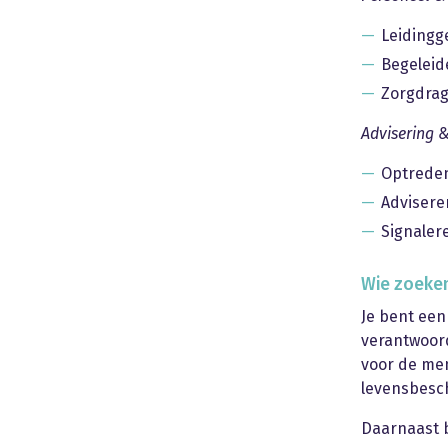
Leidingge
Begeleid
Zorgdrag
Advisering &
Optreden
Advisere
Signaler
Wie zoeken
Je bent een
verantwoord
voor de men
levensbesc
Daarnaast b