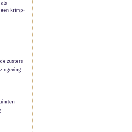
 als
n een krimp-
 de zusters
 zingeving
ruimten
g