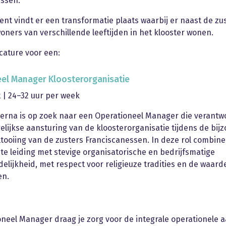
essen.
nt vindt er een transformatie plaats waarbij er naast de zu
ners van verschillende leeftijden in het klooster wonen.
acature voor een:
el Manager Kloosterorganisatie
| 24–32 uur per week
verna is op zoek naar een Operationeel Manager die verantwo
elijkse aansturing van de kloosterorganisatie tijdens de bij
ltooiing van de zusters Franciscanessen. In deze rol combine
e leiding met stevige organisatorische en bedrijfsmatige
elijkheid, met respect voor religieuze tradities en de waard
en.
oneel Manager draag je zorg voor de integrale operationele 