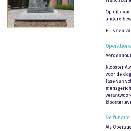
Franciscan
Op dit mome
andere bewo
Er is een v
Operatione
Aerdenhout 
Klooster Al
voor de dag
fase van vo
mensgericht
verantwoord
kloosterlev
De functie
Als Operati