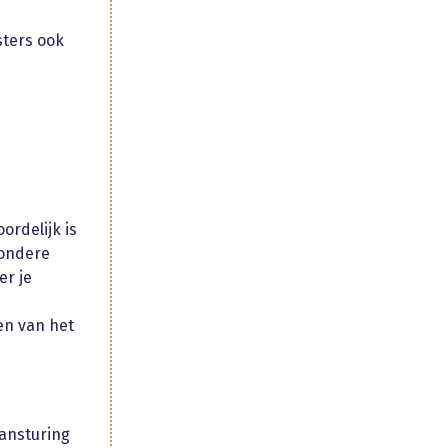
sters ook
ordelijk is
zondere
er je
en van het
aansturing