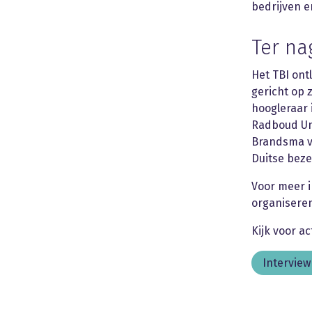
bedrijven e
Ter na
Het TBI ont
gericht op
hoogleraar 
Radboud Uni
Brandsma ve
Duitse bezet
Voor meer i
organisere
Kijk voor a
Interview