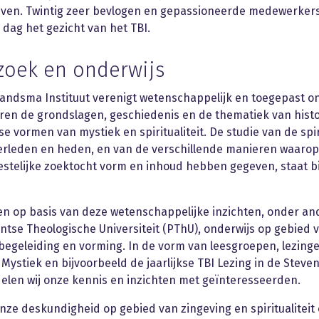
ven. Twintig zeer bevlogen en gepassioneerde medewerker
dag het gezicht van het TBI.
oek en onderwijs
randsma Instituut verenigt wetenschappelijk en toegepast o
ren de grondslagen, geschiedenis en de thematiek van hist
 vormen van mystiek en spiritualiteit. De studie van de spir
verleden en heden, en van de verschillende manieren waar
stelijke zoektocht vorm en inhoud hebben gegeven, staat bi
en op basis van deze wetenschappelijke inzichten, onder an
ntse Theologische Universiteit (PThU), onderwijs op gebied 
 begeleiding en vorming. In de vorm van leesgroepen, lezing
Mystiek en bijvoorbeeld de jaarlijkse TBI Lezing in de Steve
elen wij onze kennis en inzichten met geïnteresseerden.
onze deskundigheid op gebied van zingeving en spiritualiteit 