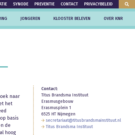
ATIE
SYNODE
PREVENTIE
CONTACT
PRIVACYBELEID
ING
JONGEREN
KLOOSTER BELEVEN
OVER KNR
Contact
:
Titus Brandsma Instituut
zoek naar
Erasmusgebouw
et het
Erasmusplein 1
eed
6525 HT Nijmegen
 op basis
secretariaat@titusbrandsmainstituut.nl
en de
Titus Brandsma Instituut
aal hoog