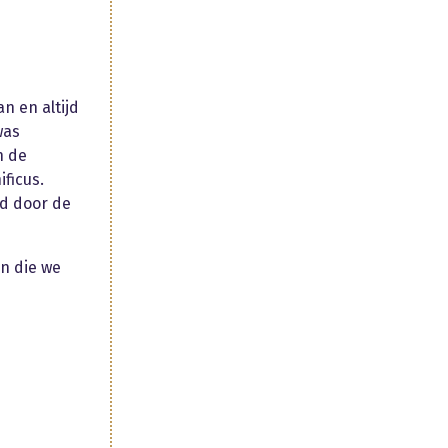
n en altijd
was
n de
ficus.
rd door de
en die we