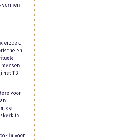
s vormen
nderzoek.
orische en
ituele
op mensen
j het TBI
dere voor
van
en, de
nskerk in
ook in voor