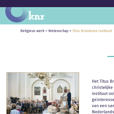
Religieus werk
>
Wetenschap
>
Titus Brandsma Instituut
Het Titus B
christelijk
instituut o
geïnteresse
van een sa
Nederlandse