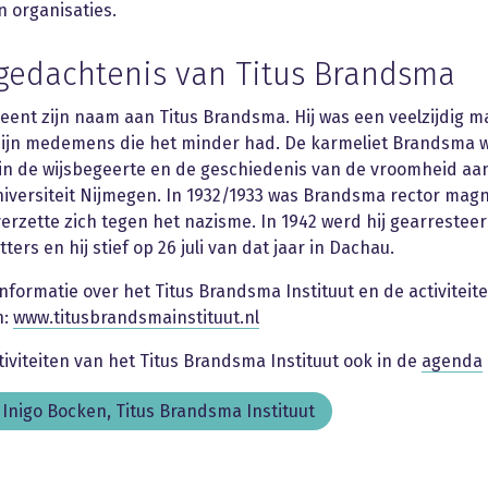
n organisaties.
gedachtenis van Titus Brandsma
leent zijn naam aan Titus Brandsma. Hij was een veelzijdig ma
 zijn medemens die het minder had. De karmeliet Brandsma 
in de wijsbegeerte en de geschiedenis van de vroomheid aa
versiteit Nijmegen. In 1932/1933 was Brandsma rector magni
rzette zich tegen het nazisme. In 1942 werd hij gearrestee
ters en hij stief op 26 juli van dat jaar in Dachau.
nformatie over het Titus Brandsma Instituut en de activiteit
n:
www.titusbrandsmainstituut.nl
ctiviteiten van het Titus Brandsma Instituut ook in de
agenda
 Inigo Bocken, Titus Brandsma Instituut