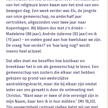
van het religieuze leven kwam aan het eind van een
bewogen dag. Een week eerder was Els, de jongste
van onze gemeenschap, na anderhalf jaar
vertrokken, uitgezonden voor twee jaar naar
Kopenhagen. Wij blijven dus met z’n drieën –
Madeleine (88 jaar), Andrée-Julienne (83 jaar) en ik
(70 jaar) – en voelen goed aan hoe kwetsbaar we zijn.
De vraag ‘hoe verder?’ en ‘hoe lang nog?’ wordt
ineens heel actueel.
Dat alles doet me beseffen hoe kostbaar en
breekbaar het is om als gemeenschap te leven. Een
gemeenschap van zusters die elkaar niet hebben
gekozen op grond van wederzijdse
aantrekkingskracht, maar die bij elkaar zijn omdat
ieder van ons geraakt is door de ontmoeting met
Christus. “Want waar er twee of drie verenigd zijn in
mijn Naam, daar ben Ik in hun midden.” (Mt 18,20).
Zijn aanwezigheid centraal stellen helpt mij om met