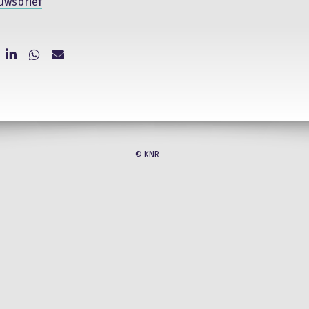
uwsbrief
© KNR