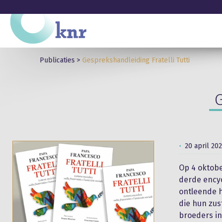
Publicaties
>
Gesprekshandleiding Fratelli Tutti
G
20 april 20
Op 4 oktobe
derde encycl
ontleende hi
die hun zus
broeders in