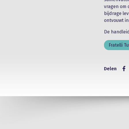
vragen om 
bijdrage le
ontvouwt in F
De handlei
Fratelli 
Delen