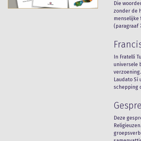
Die woorden
zonder de h
menselijke 
(paragraaf 7
Franci
In Fratelli 
universele 
verzoening.
Laudato Sí 
schepping c
Gespre
Deze gespre
Religieuzen
groepsverba
samenvattin