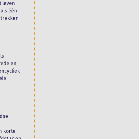
t leven
 als één
e trekken
ls
rede en
encycliek
ele
ndse
n korte
fdstuk en