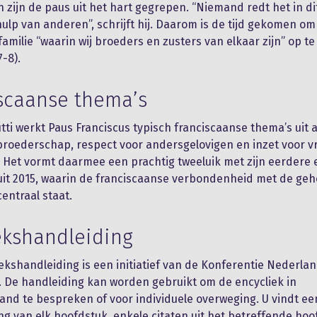
 zijn de paus uit het hart gegrepen. “Niemand redt het in di
ulp van anderen”, schrijft hij. Daarom is de tijd gekomen om
familie “waarin wij broeders en zusters van elkaar zijn” op t
-8).
scaanse thema’s
Tutti werkt Paus Franciscus typisch franciscaanse thema’s uit a
broederschap, respect voor andersgelovigen en inzet voor v
 Het vormt daarmee een prachtig tweeluik met zijn eerdere 
uit 2015, waarin de franciscaanse verbondenheid met de geh
entraal staat.
kshandleiding
kshandleiding is een initiatief van de Konferentie Nederla
. De handleiding kan worden gebruikt om de encycliek in
nd te bespreken of voor individuele overweging. U vindt ee
g van elk hoofdstuk, enkele citaten uit het betreffende hoo