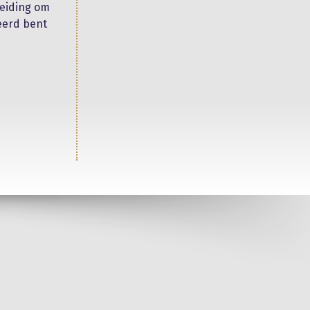
leiding om
seerd bent