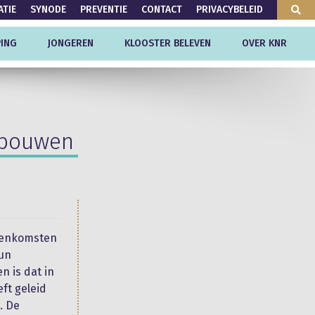
ATIE
SYNODE
PREVENTIE
CONTACT
PRIVACYBELEID
ING
JONGEREN
KLOOSTER BELEVEN
OVER KNR
ebouwen
jeenkomsten
un
n is dat in
ft geleid
. De