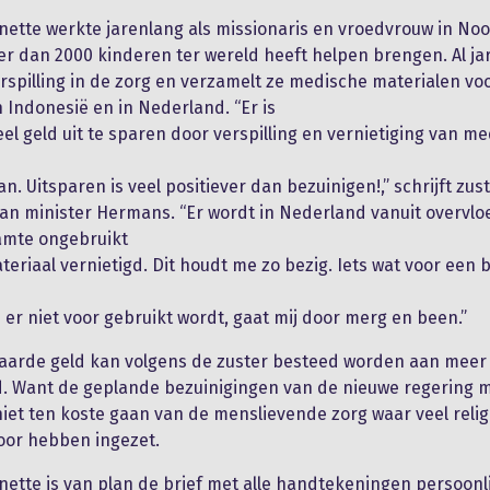
nette werkte jarenlang als missionaris en vroedvrouw in No
r dan 2000 kinderen ter wereld heeft helpen brengen. Al jar
rspilling in de zorg en verzamelt ze medische materialen vo
n Indonesië en in Nederland. “Er is
veel geld uit te sparen door verspilling en vernietiging van m
n. Uitsparen is veel positiever dan bezuinigen!,” schrijft zus
an minister Hermans. “Er wordt in Nederland vanuit overvl
amte ongebruikt
eriaal vernietigd. Dit houdt me zo bezig. Iets wat voor een 
er niet voor gebruikt wordt, gaat mij door merg en been.”
paarde geld kan volgens de zuster besteed worden aan mee
. Want de geplande bezuinigingen van de nieuwe regering 
iet ten koste gaan van de menslievende zorg waar veel relig
oor hebben ingezet.
nette is van plan de brief met alle handtekeningen persoonl