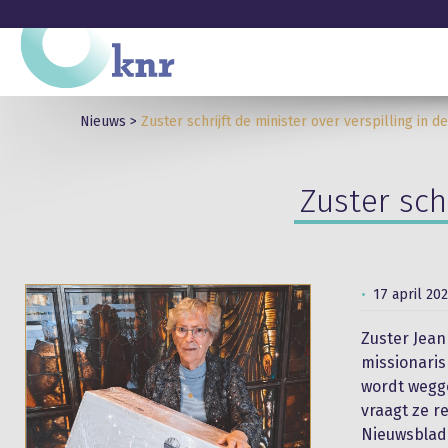
Nieuws
>
Zuster schrijft de minister over verspilling in d
Zuster sch
17 april 20
Zuster Jean
missionaris
wordt wegge
vraagt ze r
Nieuwsblad 