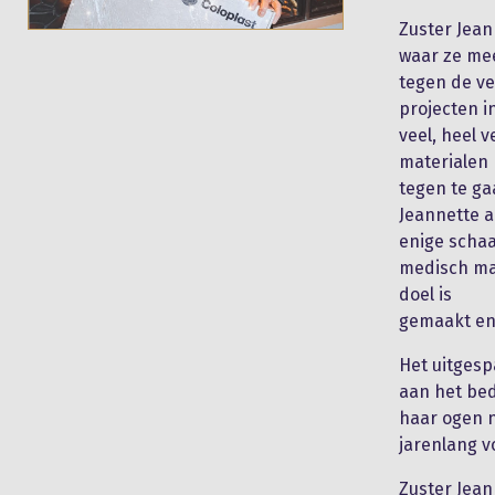
Zuster Jean
waar ze mee
tegen de ve
projecten i
veel, heel 
materialen
tegen te gaa
Jeannette a
enige scha
medisch mat
doel is
gemaakt en 
Het uitges
aan het bed
haar ogen n
jarenlang v
Zuster Jean