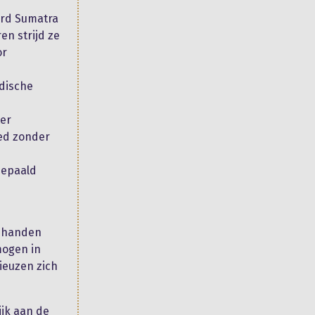
ord Sumatra
en strijd ze
or
edische
ter
oed zonder
bepaald
r handen
mogen in
ieuzen zich
ijk aan de