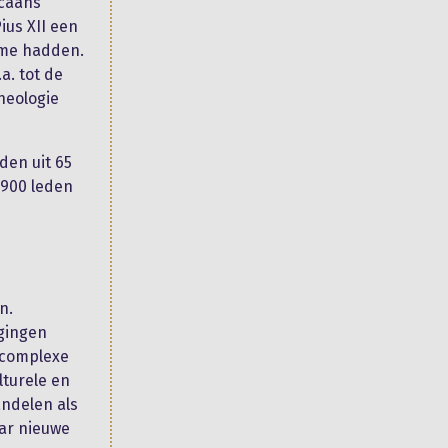
icaans
ius XII een
ome hadden.
a. tot de
heologie
eden uit 65
1900 leden
n.
gingen
 complexe
lturele en
andelen als
aar nieuwe