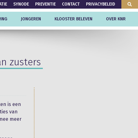
ATIE
SYNODE
PREVENTIE
CONTACT
PRIVACYBELEID
ING
JONGEREN
KLOOSTER BELEVEN
OVER KNR
an zusters
ten is een
ties van
armee meer