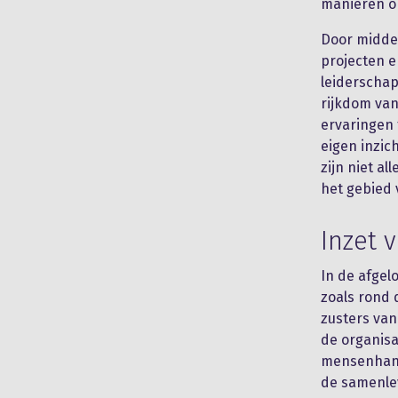
manieren o
Door midde
projecten 
leiderschap
rijkdom van
ervaringen 
eigen inzic
zijn niet a
het gebied 
Inzet 
In de afgel
zoals rond 
zusters van
de organisa
mensenhande
de samenlev