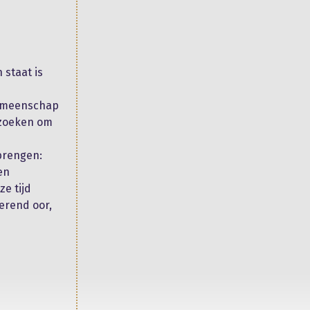
 staat is
gemeenschap
 zoeken om
tbrengen:
en
e tijd
erend oor,