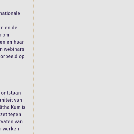
nationale
m
en en de
ek om
len en haar
en webinars
voorbeeld op
n ontstaan
niteit van
litha Kum is
nzet tegen
rvaten van
en werken