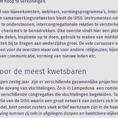
m hoop te verkondigen.
l van bijeenkomsten, webinars, vormingsprogramma’s, inter
en samenwerkingsnetwerken biedt de UISG instrumenten o
 te ondersteunen, intercongregationele relaties te versterk
 charisma’s te benadrukken. Elke overste vindt hier een pl
te delen, inspiratie op te doen, gebruik te maken van midde
hten bij te dragen aan wederzijdse groei. De vele cursussen 
lleen voor de oversten maar ook voor andere religieuzen, bij
van communicatie, vorming van nieuwe leden etc.
voor de meest kwetsbaren
open zestig jaar zijn er verschillende gezamenlijke projecte
de opvang van vluchtelingen. Zo is in Lampedusa een commu
 verschillende congregaties die vluchtelingen begeleiden. Ta
tie van de UISG waarin een groot netwerk van zusters zich i
l. Juist omdat zusters vaak actief werkzaam zijn in de haa
ing kunnen zij ook in afgelegen dorpen en kwetsbare wijk