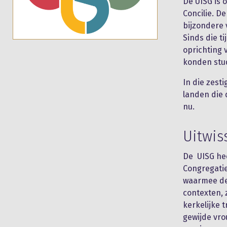
De UISG is 
Concilie. De
bijzondere 
Sinds die ti
oprichting 
konden stu
In die zesti
landen die 
nu.
Uitwis
De UISG hee
Congregati
waarmee de
contexten, 
kerkelijke 
gewijde vro