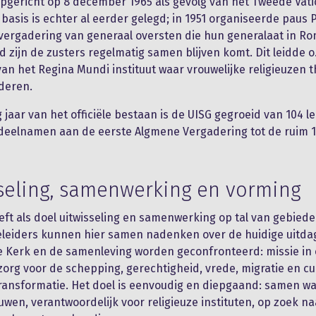
opgericht op 8 december 1965 als gevolg van het Tweede Vat
 basis is echter al eerder gelegd; in 1951 organiseerde paus P
vergadering van generaal oversten die hun generalaat in R
jd zijn de zusters regelmatig samen blijven komt. Dit leidde o.
van het Regina Mundi instituut waar vrouwelijke religieuzen t
deren.
g jaar van het officiële bestaan is de UISG gegroeid van 104 l
deelnamen aan de eerste Algmene Vergadering tot de ruim 
seling, samenwerking en vorming
ft als doel uitwisseling en samenwerking op tal van gebiede
eleiders kunnen hier samen nadenken over de huidige uitda
 Kerk en de samenleving worden geconfronteerd: missie in
zorg voor de schepping, gerechtigheid, vrede, migratie en cu
transformatie. Het doel is eenvoudig en diepgaand: samen w
uwen, verantwoordelijk voor religieuze instituten, op zoek n