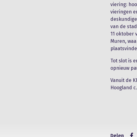
viering: ho
vieringen e
deskundigen
van de stad
11 oktober 
Muren, waar
plaatsvinde
Tot slot is
opnieuw pau
Vanuit de K
Hoogland c.
Delen