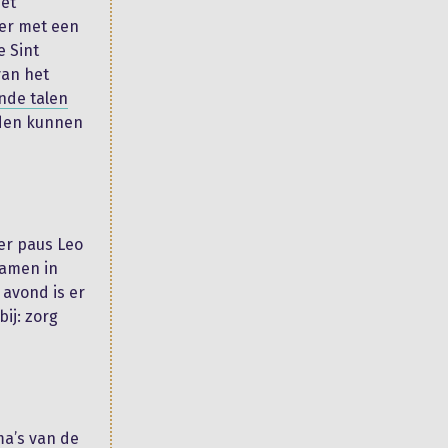
het
ber met een
e Sint
van het
ende talen
nden kunnen
er paus Leo
samen in
 avond is er
ij: zorg
ma’s van de