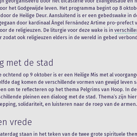
jn georganiseerd door het dicasterie voor Evangelisatie en 
voor het Godgewijde leven. Het programma begint op 8 okto
door de Heilige Deur. Aansluitend is er een gebedswake in d
gegaan door kardinaal Ángel Fernández Artime pro-prefect 
oor de religieuzen. De liturgie voor deze wake is in
verschill
 zodat ook religieuzen elders in de wereld in gebed verbo
g met de stad
 ochtend op 9 oktober is er een Heilige Mis met al voorgang
elfde dag komen de verschillende vormen van gewijd leven 
en om te reflecteren op het thema Pelgrims van Hoop. In de
schillende pleinen een dialoog met de stad. Thema’s zijn hierb
epping, solidariteit, en luisteren naar de roep van de armen.
en vrede
zaterdag staan in het teken van de twee grote spirituele the