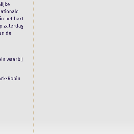
lijke
nationale
in het hart
Op zaterdag
ten de
ein waarbij
ark-Robin