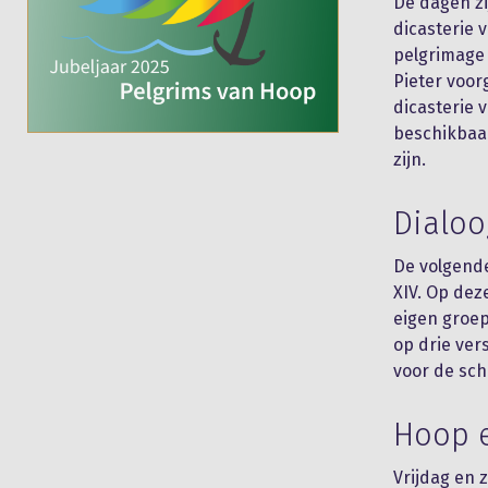
De dagen zi
dicasterie 
pelgrimage 
Pieter voor
dicasterie v
beschikbaar
zijn.
Dialoo
De volgende
XIV. Op dez
eigen groep
op drie ver
voor de sch
Hoop 
Vrijdag en 