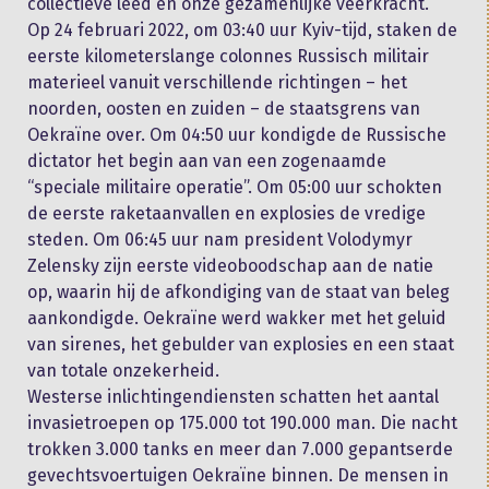
collectieve leed en onze gezamenlijke veerkracht.
Op 24 februari 2022, om 03:40 uur Kyiv-tijd, staken de
eerste kilometerslange colonnes Russisch militair
materieel vanuit verschillende richtingen – het
noorden, oosten en zuiden – de staatsgrens van
Oekraïne over. Om 04:50 uur kondigde de Russische
dictator het begin aan van een zogenaamde
“speciale militaire operatie”. Om 05:00 uur schokten
de eerste raketaanvallen en explosies de vredige
steden. Om 06:45 uur nam president Volodymyr
Zelensky zijn eerste videoboodschap aan de natie
op, waarin hij de afkondiging van de staat van beleg
aankondigde. Oekraïne werd wakker met het geluid
van sirenes, het gebulder van explosies en een staat
van totale onzekerheid.
Westerse inlichtingendiensten schatten het aantal
invasietroepen op 175.000 tot 190.000 man. Die nacht
trokken 3.000 tanks en meer dan 7.000 gepantserde
gevechtsvoertuigen Oekraïne binnen. De mensen in