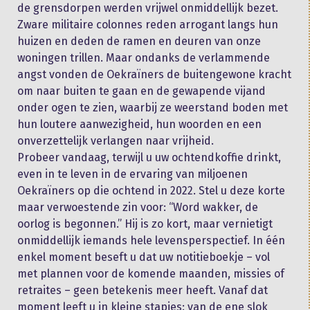
de grensdorpen werden vrijwel onmiddellijk bezet.
Zware militaire colonnes reden arrogant langs hun
huizen en deden de ramen en deuren van onze
woningen trillen. Maar ondanks de verlammende
angst vonden de Oekraïners de buitengewone kracht
om naar buiten te gaan en de gewapende vijand
onder ogen te zien, waarbij ze weerstand boden met
hun loutere aanwezigheid, hun woorden en een
onverzettelijk verlangen naar vrijheid.
Probeer vandaag, terwijl u uw ochtendkoffie drinkt,
even in te leven in de ervaring van miljoenen
Oekraïners op die ochtend in 2022. Stel u deze korte
maar verwoestende zin voor: “Word wakker, de
oorlog is begonnen.” Hij is zo kort, maar vernietigt
onmiddellijk iemands hele levensperspectief. In één
enkel moment beseft u dat uw notitieboekje – vol
met plannen voor de komende maanden, missies of
retraites – geen betekenis meer heeft. Vanaf dat
moment leeft u in kleine stapjes: van de ene slok