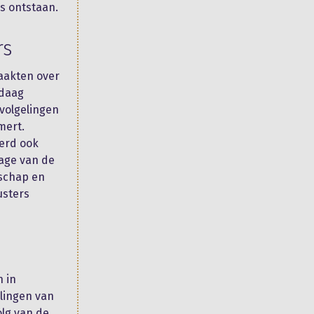
s ontstaan.
rs
maakten over
ndaag
volgelingen
mert.
werd ook
tage van de
dschap en
usters
h in
elingen van
olg van de