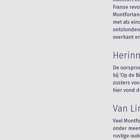
Franse revo
Montfortane
met als ein
ontstonden 
overkant er
Herin
De oorspron
bij ‘Op de 
zusters vo
hier vond d
Van Li
Veel Montfo
onder meer 
rustige oud