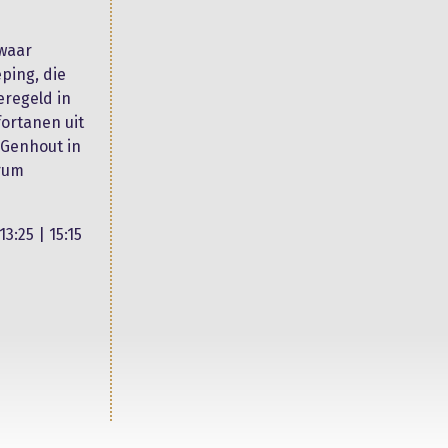
 waar
ping, die
eregeld in
ortanen uit
 Genhout in
trum
3:25 | 15:15