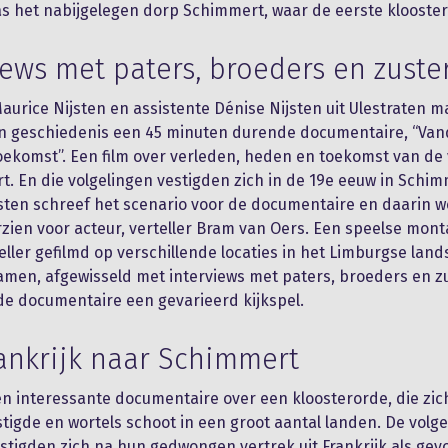
s het nabijgelegen dorp Schimmert, waar de eerste klooster
iews met paters, broeders en zuste
aurice Nijsten en assistente Dénise Nijsten uit Ulestraten 
n geschiedenis een 45 minuten durende documentaire, “Va
oekomst”. Een film over verleden, heden en toekomst van de 
t. En die volgelingen vestigden zich in de 19e eeuw in Schim
sten schreef het scenario voor de documentaire en daarin 
rzien voor acteur, verteller Bram van Oers. Een speelse mon
eller gefilmd op verschillende locaties in het Limburgse lan
en, afgewisseld met interviews met paters, broeders en z
e documentaire een gevarieerd kijkspel.
ankrijk naar Schimmert
n interessante documentaire over een kloosterorde, die zic
tigde en wortels schoot in een groot aantal landen. De volg
stigden zich na hun gedwongen vertrek uit Frankrijk als gev