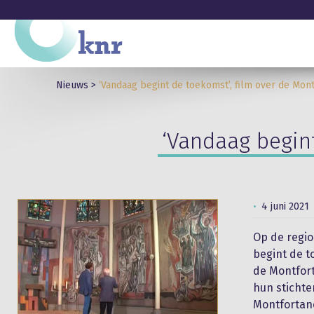
Nieuws
>
‘Vandaag begint de toekomst’, film over de Mon
‘Vandaag begint
4 juni 2021
Op de regio
begint de t
de Montfort
hun stichte
Montfortane