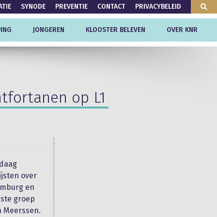
ATIE
SYNODE
PREVENTIE
CONTACT
PRIVACYBELEID
ING
JONGEREN
KLOOSTER BELEVEN
OVER KNR
ntfortanen op L1
ndaag
ijsten over
Limburg en
rste groep
n Meerssen.