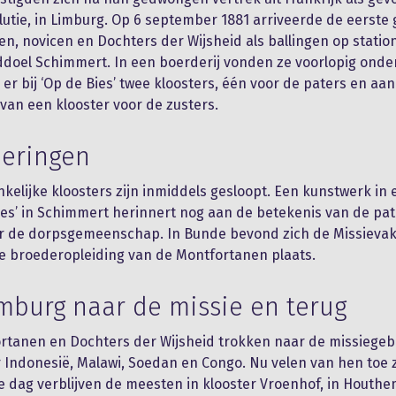
lutie, in Limburg. Op 6 september 1881 arriveerde de eerste
n, novicen en Dochters der Wijsheid als ballingen op stati
ddoel Schimmert. In een boerderij vonden ze voorlopig onde
er bij ‘Op de Bies’ twee kloosters, één voor de paters en aan
van een klooster voor de zusters.
neringen
kelijke kloosters zijn inmiddels gesloopt. Een kunstwerk in 
Bies’ in Schimmert herinnert nog aan de betekenis van de pa
or de dorpsgemeenschap. In Bunde bevond zich de Missievak
e broederopleiding van de Montfortanen plaats.
mburg naar de missie en terug
rtanen en Dochters der Wijsheid trokken naar de missiegeb
Indonesië, Malawi, Soedan en Congo. Nu velen van hen toe z
e dag verblijven de meesten in klooster Vroenhof, in Houthe