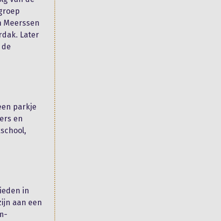
 groep
on Meerssen
rdak. Later
 de
een parkje
ters en
school,
ieden in
ijn aan een
m-