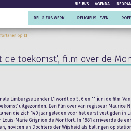
NIEUWS
AGENDA
INFORM
RELIGIEUS WERK
RELIGIEUS LEVEN
ROEP
tfortanen op L1
 de toekomst’, film over de Mo
nale Limburgse zender L1 wordt op 5, 6 en 11 juni de film ‘Va
oekomst’ uitgezonden. Een film over van regisseur Maurice N
anen die zich 140 jaar geleden voor het eerst vestigden in 
r Louis-Marie Grignion de Montfort. In 1881 arriveerde de ee
n, novicen en Dochters der Wijsheid als ballingen op statio