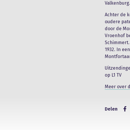
Valkenburg.
Achter de k
oudere pate
door de Mon
Vroenhof b
Schimmert. 
1932. In ee
Montfortaan
Uitzendingen
op L1 TV
Meer over 
Delen