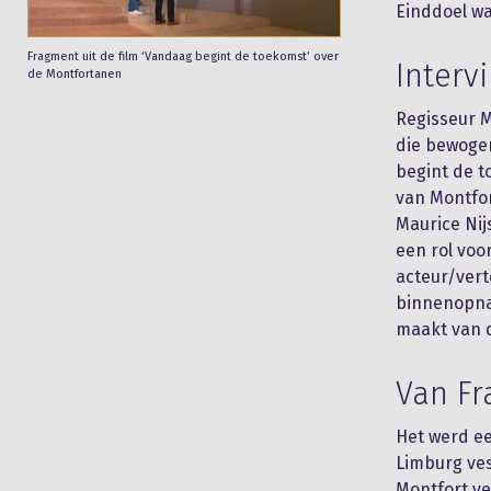
Einddoel wa
Fragment uit de film ‘Vandaag begint de toekomst’ over
Interv
de Montfortanen
Regisseur M
die bewoge
begint de t
van Montfor
Maurice Nij
een rol voo
acteur/vert
binnenopnam
maakt van d
Van Fr
Het werd ee
Limburg ves
Montfort ve