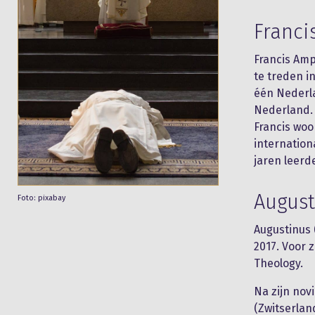
Franc
Francis Amp
te treden i
één Nederla
Nederland.
Francis woon
internation
jaren leerd
August
Foto: pixabay
Augustinus 
2017. Voor z
Theology.
Na zijn nov
(Zwitserlan