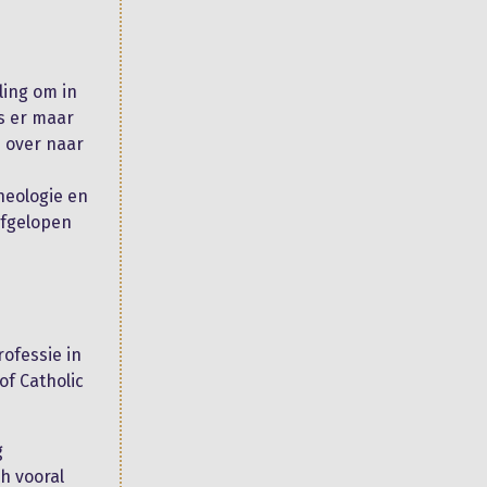
ling om in
s er maar
j over naar
theologie en
afgelopen
rofessie in
of Catholic
g
h vooral