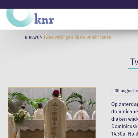
Nieuws
>
Twee wijdingen bij de Dominicanen
T
30 augustu
Op zaterdag
dominicane
diaken wijd
Dominicuske
14.30u. Na 