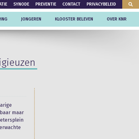
ATIE
SYNODE
PREVENTIE
CONTACT
PRIVACYBELEID
ING
JONGEREN
KLOOSTER BELEVEN
OVER KNR
ligieuzen
arige
sbaar maar
ietersplein
verwachte