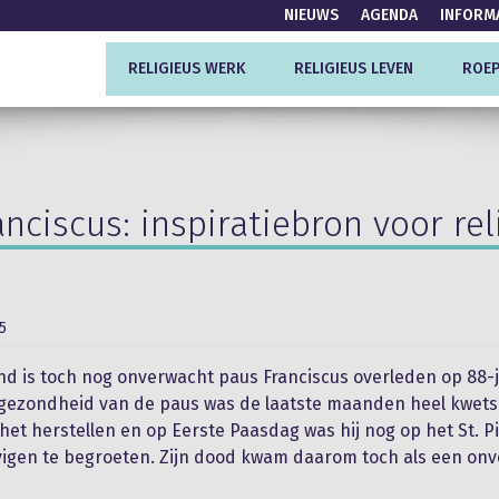
NIEUWS
AGENDA
INFORM
RELIGIEUS WERK
RELIGIEUS LEVEN
ROEP
nciscus: inspiratiebron voor re
5
d is toch nog onverwacht paus Franciscus overleden op 88-j
e gezondheid van de paus was de laatste maanden heel kwet
 het herstellen en op Eerste Paasdag was hij nog op het St. P
vigen te begroeten. Zijn dood kwam daarom toch als een on