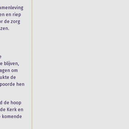
samenleving
en en riep
or de zorg
uzen.
e
 blijven,
dagen om
rukte de
spoorde hen
nd de hoop
 de Kerk en
 de komende