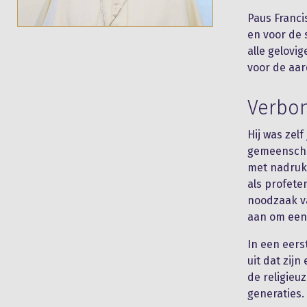
Paus Franci
en voor de 
alle gelovi
voor de aar
Verbon
Hij was zel
gemeenschap
met nadruk
als profete
noodzaak va
aan om een 
In een eers
uit dat zij
de religieu
generaties.