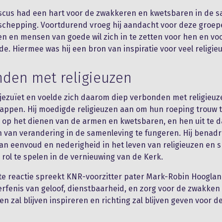
scus had een hart voor de zwakkeren en kwetsbaren in de 
schepping. Voortdurend vroeg hij aandacht voor deze groep
gen en mensen van goede wil zich in te zetten voor hen en vo
de. Hiermee was hij een bron van inspiratie voor veel religie
den met religieuzen
f jezuïet en voelde zich daarom diep verbonden met religieuz
pen. Hij moedigde religieuzen aan om hun roeping trouw te
 op het dienen van de armen en kwetsbaren, en hen uit te 
n van verandering in de samenleving te fungeren. Hij benad
n eenvoud en nederigheid in het leven van religieuzen en 
rol te spelen in de vernieuwing van de Kerk.
te reactie spreekt KNR-voorzitter pater Mark-Robin Hoogla
n erfenis van geloof, dienstbaarheid, en zorg voor de zwakken
zen zal blijven inspireren en richting zal blijven geven voor