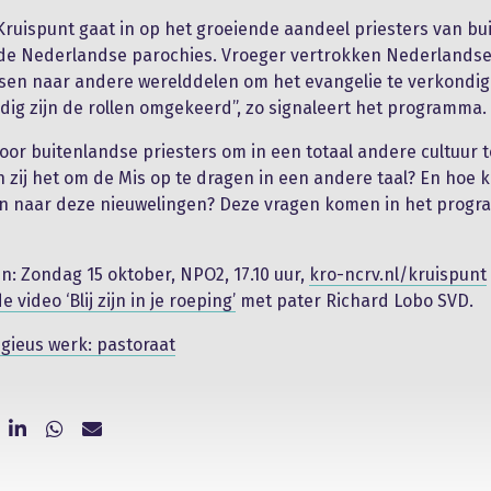
uispunt gaat in op het groeiende aandeel priesters van bu
 de Nederlandse parochies. Vroeger vertrokken Nederlands
sen naar andere werelddelen om het evangelie te verkondig
ig zijn de rollen omgekeerd”, zo signaleert het programma.
voor buitenlandse priesters om in een totaal andere cultuur 
 zij het om de Mis op te dragen in een andere taal? En hoe k
n naar deze nieuwelingen? Deze vragen komen in het prog
en: Zondag 15 oktober, NPO2, 17.10 uur,
kro-ncrv.nl/kruispunt
e video ‘Blij zijn in je roeping’
met pater Richard Lobo SVD.
igieus werk: pastoraat