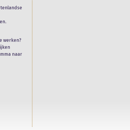
itenlandse
e
en.
te werken?
ijken
ramma naar