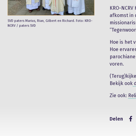
KRO-NCRV Kr
afkomst in
SVD paters Marius, Rian, Gilbert en Richard. Foto: KRO-
missionaris
NCRV / paters SVD
“Tegenwoord
Hoe is het 
Hoe ervaren
parochiane
voren.
(Terug)kijk
Bekijk ook
d
Zie ook:
Rel
Delen