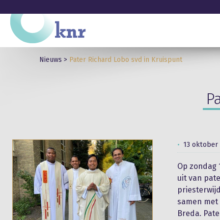
Nieuws
>
Pater Richard Lobo svd in Kruispunt
Pa
13 oktober
Op zondag 
uit van pat
priesterwij
samen met z
Breda. Pate