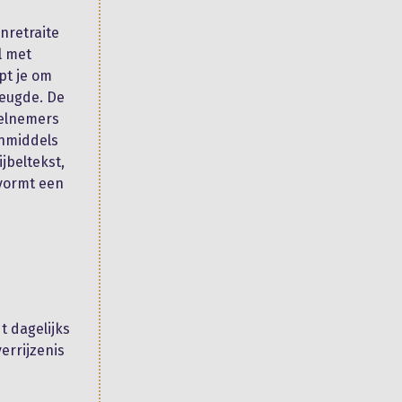
enretraite
l met
pt je om
reugde. De
eelnemers
inmiddels
jbeltekst,
 vormt een
t dagelijks
errijzenis