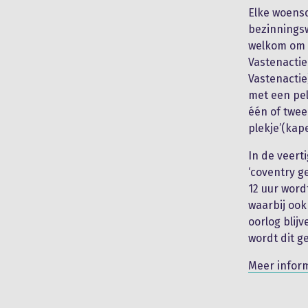
Elke woens
bezinningsw
welkom om 
Vastenactie
Vastenactie
met een pe
één of twee
plekje’(kap
In de veert
‘coventry g
12 uur wor
waarbij ook
oorlog blij
wordt dit g
Meer infor