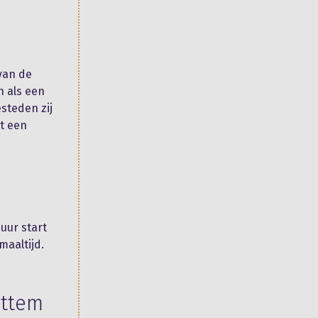
van de
n als een
steden zij
t een
uur start
maaltijd.
ittem