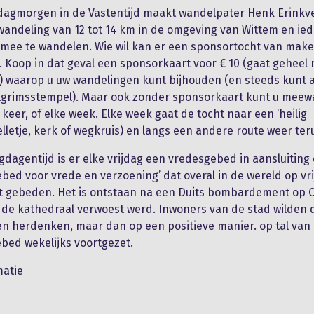
dagmorgen in de Vastentijd maakt wandelpater Henk Erinkv
andeling van 12 tot 14 km in de omgeving van Wittem en ied
mee te wandelen. Wie wil kan er een sponsortocht van make
. Koop in dat geval een sponsorkaart voor € 10 (gaat geheel
) waarop u uw wandelingen kunt bijhouden (en steeds kunt a
lgrimsstempel). Maar ook zonder sponsorkaart kunt u meew
 keer, of elke week. Elke week gaat de tocht naar een ‘heilig
elletje, kerk of wegkruis) en langs een andere route weer ter
igdagentijd is er elke vrijdag een vredesgebed in aansluiting
ebed voor vrede en verzoening’ dat overal in de wereld op v
dt gebeden. Het is ontstaan na een Duits bombardement op 
 de kathedraal verwoest werd. Inwoners van de stad wilden d
ven herdenken, maar dan op een positieve manier. op tal van
ebed wekelijks voortgezet.
matie