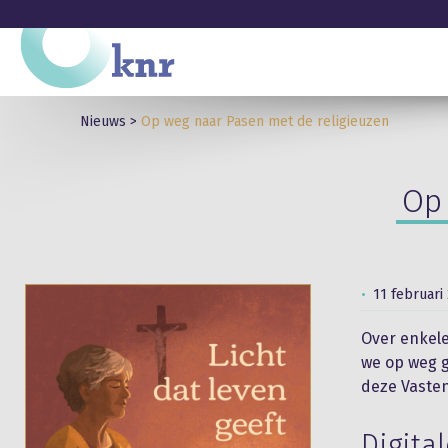
Nieuws
>
Op weg naar Pasen met de religieuzen
Op 
11 februari
Over enkele
we op weg g
deze Vasten
Digital