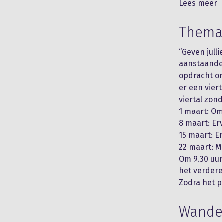
Lees meer
Thema
“Geven jull
aanstaande 
opdracht om
er een vie
viertal zon
1 maart: O
8 maart: Er
15 maart: E
22 maart: Mu
Om 9.30 uur
het verdere
Zodra het p
Wandel