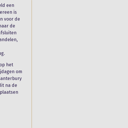
eld een
ereen is
n voor de
 naar de
fsluiten
andelen,
ug.
 op het
rijdagen om
Canterbury
it na de
 plaatsen