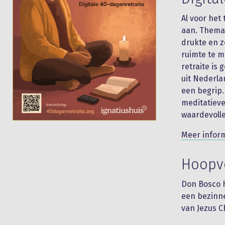
Al voor het
aan. Thema 
drukte en z
ruimte te m
retraite is
uit Nederla
een begrip.
meditatieve
waardevolle
Meer infor
Hoopvo
Don Bosco h
een bezinne
van Jezus C