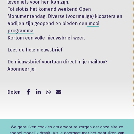
leven iets voor hen kan zijn.
Tot slot is het komend weekend Open
Monumentendag. Diverse (voormalige) kloosters en
abdijen zijn geopend en bieden een
mooi
programma
.
Kortom een volle nieuwsbrief weer.
Lees de hele nieuwsbrief
De nieuwsbrief voortaan direct in je mailbox?
Abonneer je!
Delen
We gebruiken cookies om ervoor te zorgen dat onze site zo
© KNR
soepel mogelijk draait. Als je doorgaat met het gebruiken van