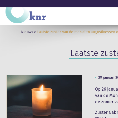
Nieuws
>
Laatste zuster van de monialen augustinessen 
Laatste zust
29 januari 
Op 26 janua
van de Moni
de zomer va
Zuster Gabr