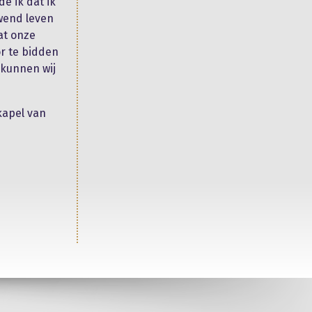
e ik dat ik
uwend leven
at onze
or te bidden
 kunnen wij
kapel van