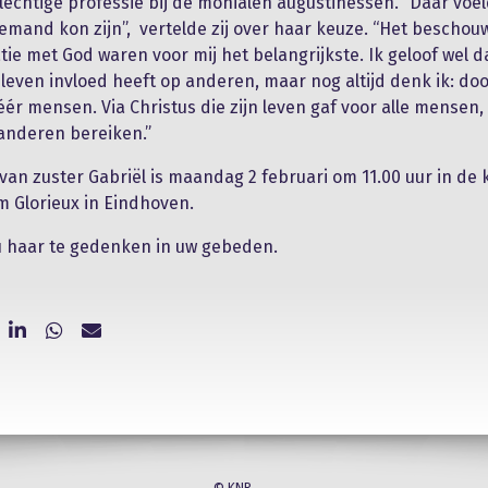
lechtige professie bij de monialen augustinessen. “Daar voeld
iemand kon zijn”, vertelde zij over haar keuze. “Het bescho
atie met God waren voor mij het belangrijkste. Ik geloof wel d
leven invloed heeft op anderen, maar nog altijd denk ik: do
éér mensen. Via Christus die zijn leven gaf voor alle mensen,
anderen bereiken.”
 van zuster Gabriël is maandag 2 februari om 11.00 uur in de 
 Glorieux in Eindhoven.
u haar te gedenken in uw gebeden.