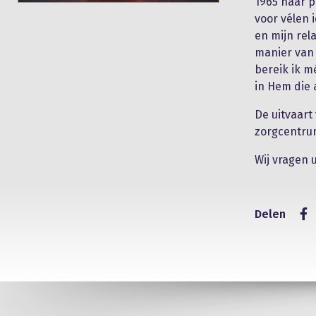
1965 haar p
voor vélen 
en mijn rel
manier van 
bereik ik m
in Hem die 
De uitvaart
zorgcentrum
Wij vragen 
Delen