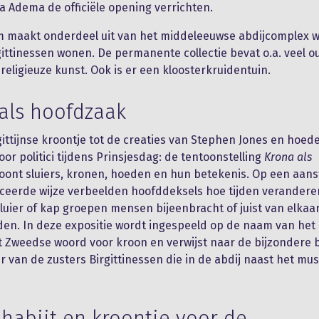
 Adema de officiële opening verrichten.
 maakt onderdeel uit van het middeleeuwse abdijcomplex w
gittinessen wonen. De permanente collectie bevat o.a. veel o
religieuze kunst. Ook is er een kloosterkruidentuin.
als hoofdzaak
gittijnse kroontje tot de creaties van Stephen Jones en hoed
or politici tijdens Prinsjesdag: de tentoonstelling
Krona als
oont sluiers, kronen, hoeden en hun betekenis. Op een aans
ceerde wijze verbeelden hoofddeksels hoe tijden verandere
sluier of kap groepen mensen bijeenbracht of juist van elkaa
den. In deze expositie wordt ingespeeld op de naam van he
t Zweedse woord voor kroon en verwijst naar de bijzondere
er van de zusters Birgittinessen die in de abdij naast het 
habijt en kroontje voor de