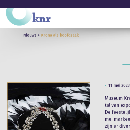
Nieuws
>
Krona als hoofdzaak
11 mei 2023
Museum Kron
tal van expo
De feesteli
mei markeer
zijn er div