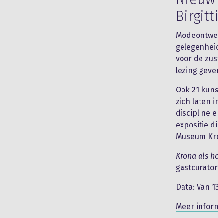
Birgit
Modeontwer
gelegenheid
voor de zus
lezing geve
Ook 21 kuns
zich laten 
discipline 
expositie d
Museum Kr
Krona als h
gastcurator
Data: Van 1
Meer inform