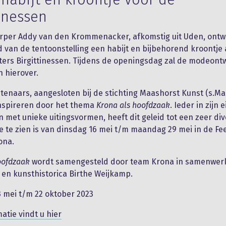
tinessen
per Addy van den Krommenacker, afkomstig uit Uden, ontw
 van de tentoonstelling een habijt en bijbehorend kroontje
ters Birgittinessen. Tijdens de openingsdag zal de modeon
n hierover.
tenaars, aangesloten bij de stichting Maashorst Kunst (s.M
inspireren door het thema
Krona als hoofdzaak
. Ieder in zijn 
en met unieke uitingsvormen, heeft dit geleid tot een zeer di
ie te zien is van dinsdag 16 mei t/m maandag 29 mei in de Fe
ona.
oofdzaak
wordt samengesteld door team Krona in samenwer
 en kunsthistorica Birthe Weijkamp.
3 mei t/m 22 oktober 2023
atie vindt u hier