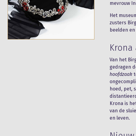
mevrouw Ina
Het museum
zusters Bir
beelden en 
Krona 
Van het Bir
gedragen do
hoofdzaak
t
ongecompli
hoed, pet, 
distantieer
Krona is he
van de slui
en leven.
Nieuw 