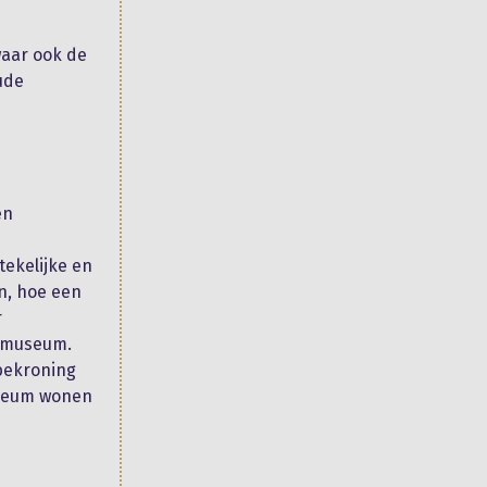
aar ook de
ude
en
tekelijke en
n, hoe een
r
t museum.
 bekroning
museum wonen