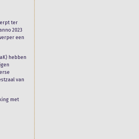
erpt ter
 anno 2023
twerper een
aaK) hebben
eigen
verse
estzaal van
king met