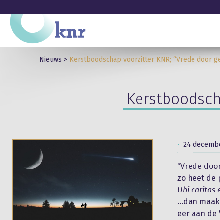
Nieuws
>
Kerstboodschap voorzitter KNR; “Vrede door ge
Kerstboodsch
24 decembe
“Vrede door
zo heet de 
Ubi caritas 
…dan maakt
eer aan de 