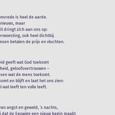
 onvrede is heel de aarde.
s nieuws, maar
it dringt zich aan ons op:
rwoesting, ook heel dichtbij.
en betalen de prijs en vluchten.
eid geeft wat God toekomt
heid, geloofsvertrouwen –
sen wat de mens toekomt.
omt en blijft en laat het ons zien:
l wat leeft ten volle leeft.
an angst en geweld, ’s nachts,
j dat de Eeuwige een nieuw begin maakt