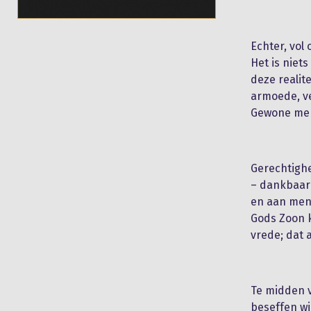
Echter, vol
Het is niet
deze realite
armoede, ve
Gewone mens
Gerechtigh
– dankbaar
en aan men
Gods Zoon k
vrede; dat a
Te midden v
beseffen wi