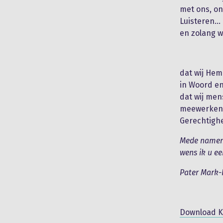
met ons, on
Luisteren…
en zolang wi
dat wij Hem
in Woord en
dat wij men
meewerken i
Gerechtighe
Mede namens
wens ik u ee
Pater Mark-R
Download K