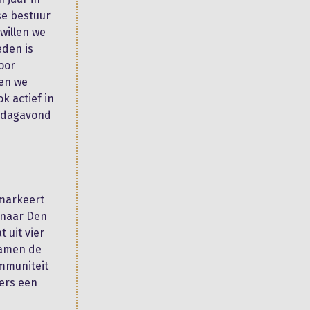
se bestuur
willen we
eden is
oor
nen we
k actief in
nsdagavond
 markeert
 naar Den
 uit vier
namen de
ommuniteit
ders een