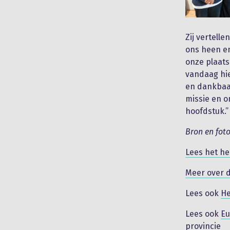
Zij vertell
ons heen en
onze plaats
vandaag hie
en dankbaa
missie en o
hoofdstuk.”
Bron en fot
Lees het hel
Meer over d
Lees ook
He
Lees ook
Eu
provincie