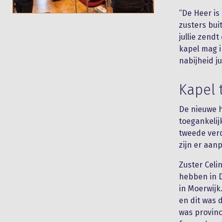
“De Heer is
zusters bui
jullie zendt
kapel mag i
nabijheid ju
Kapel 
De nieuwe h
toegankelij
tweede verd
zijn er aan
Zuster Celi
hebben in D
in Moerwijk
en dit was 
was provinc