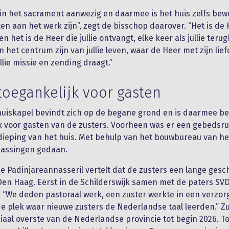
 in het sacrament aanwezig en daarmee is het huis zelfs bew
ten aan het werk zijn”, zegt de bisschop daarover. “Het is de 
 en het is de Heer die jullie ontvangt, elke keer als jullie ter
n het centrum zijn van jullie leven, waar de Heer met zijn lie
llie missie en zending draagt.”
toegankelijk voor gasten
uiskapel bevindt zich op de begane grond en is daarmee be
k voor gasten van de zusters. Voorheen was er een gebedsr
ieping van het huis. Met behulp van het bouwbureau van h
passingen gedaan.
ne Padinjareannasseril vertelt dat de zusters een lange gesc
en Haag. Eerst in de Schilderswijk samen met de paters SV
. “We deden pastoraal werk, een zuster werkte in een verzor
de plek waar nieuwe zusters de Nederlandse taal leerden.” Zu
iaal overste van de Nederlandse provincie tot begin 2026. T