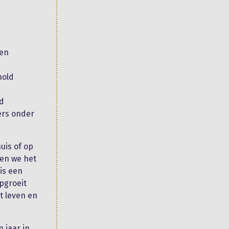
 en
nold
nd
ers onder
uis of op
ken we het
is een
opgroeit
t leven en
n jaar in