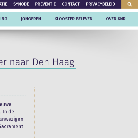
ATIE
SYNODE
PREVENTIE
CONTACT
PRIVACYBELEID
ING
JONGEREN
KLOOSTER BELEVEN
OVER KNR
eer naar Den Haag
ieuwe
. In de
aanwezigen
 Sacrament