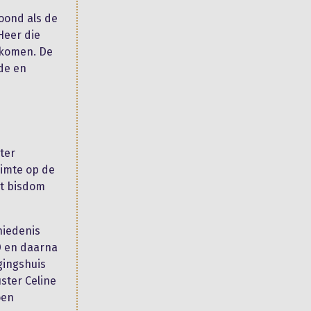
oond als de
Heer die
ugkomen. De
fde en
ter
uimte op de
et bisdom
hiedenis
D en daarna
gingshuis
ster Celine
oen