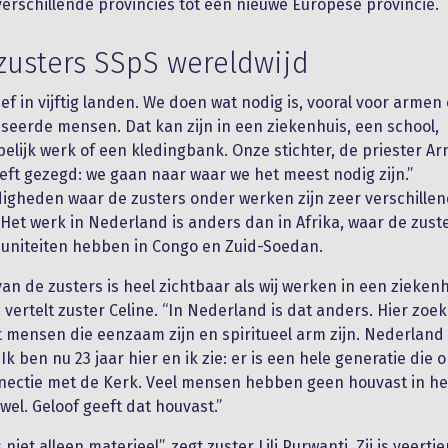
erschillende provincies tot één nieuwe Europese provincie.
zusters SSpS wereldwijd
tief in vijftig landen. We doen wat nodig is, vooral voor armen
seerde mensen. Dat kan zijn in een ziekenhuis, een school,
lijk werk of een kledingbank. Onze stichter, de priester Ar
eft gezegd: we gaan naar waar we het meest nodig zijn.”
gheden waar de zusters onder werken zijn zeer verschille
 Het werk in Nederland is anders dan in Afrika, waar de zust
niteiten hebben in Congo en Zuid-Soedan.
van de zusters is heel zichtbaar als wij werken in een ziekenh
, vertelt zuster Celine. “In Nederland is dat anders. Hier zoe
 mensen die eenzaam zijn en spiritueel arm zijn. Nederland 
Ik ben nu 23 jaar hier en ik zie: er is een hele generatie die 
ectie met de Kerk. Veel mensen hebben geen houvast in he
wel. Geloof geeft dat houvast.”
niet alleen materieel”, zegt zuster Lili Purwanti. Zij is veertie