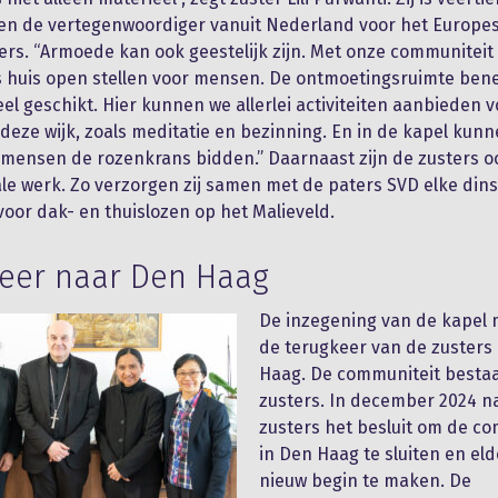
en de vertegenwoordiger vanuit Nederland voor het Europe
ers. “Armoede kan ook geestelijk zijn. Met onze communiteit 
 huis open stellen voor mensen. De ontmoetingsruimte ben
el geschikt. Hier kunnen we allerlei activiteiten aanbieden v
deze wijk, zoals meditatie en bezinning. En in de kapel kun
ensen de rozenkrans bidden.” Daarnaast zijn de zusters oo
le werk. Zo verzorgen zij samen met de paters SVD elke di
voor dak- en thuislozen op het Malieveld.
eer naar Den Haag
De inzegening van de kapel
de terugkeer van de zusters
Haag. De communiteit bestaat
zusters. In december 2024 
zusters het besluit om de c
in Den Haag te sluiten en el
nieuw begin te maken. De