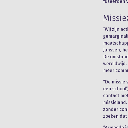
fuseerden v
Missie
“Wij zijn ac
gemarginali
maatschappe
Janssen, he
De omstandi
wereldwijd.
meer commu
“De missie 
een school”
contact met
missieland. 
zonder conn
zoeken dat 
“Armoede is 