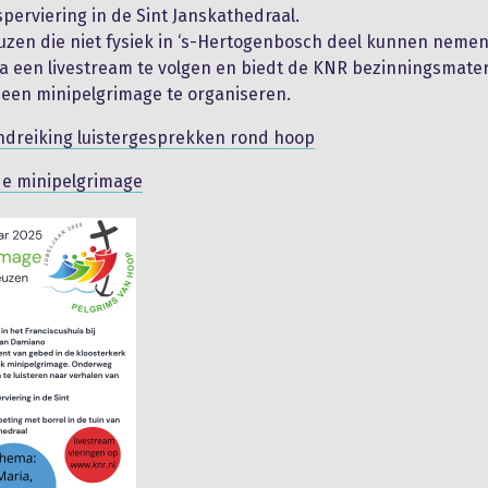
perviering in de Sint Janskathedraal.
euzen die niet fysiek in ‘s-Hertogenbosch deel kunnen nemen
ia een livestream te volgen en biedt de KNR bezinningsmater
 een minipelgrimage te organiseren.
ndreiking luistergesprekken rond hoop
de minipelgrimage