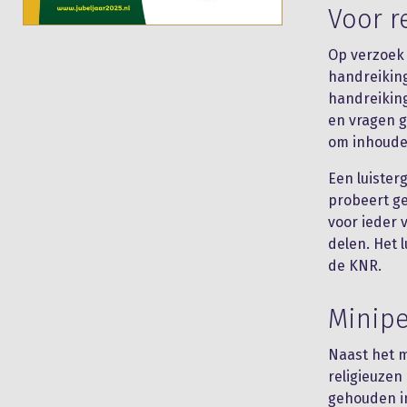
Voor r
Op verzoek
handreikin
handreiking
en vragen g
om inhoudel
Een luister
probeert g
voor ieder 
delen. Het 
de KNR.
Minipe
Naast het m
religieuzen
gehouden in