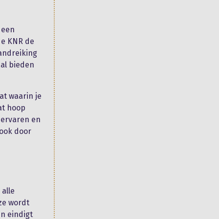
 een
de KNR de
handreiking
aal bieden
at waarin je
at hoop
 ervaren en
 ook door
alle
ze wordt
n eindigt