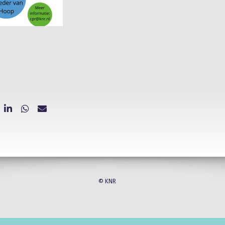
© KNR