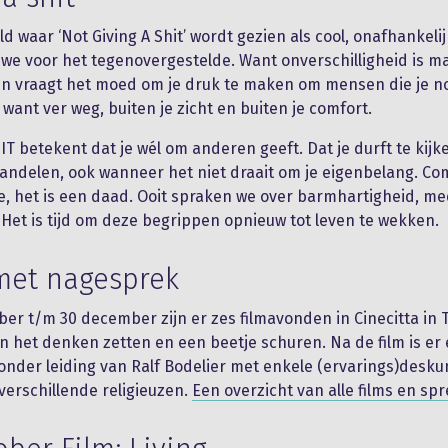
d waar ‘Not Giving A Shit’ wordt gezien als cool, onafhankelij
n we voor het tegenovergestelde. Want onverschilligheid is ma
 vraagt het moed om je druk te maken om mensen die je noo
want ver weg, buiten je zicht en buiten je comfort.
IT betekent dat je wél om anderen geeft. Dat je durft te kijke
handelen, ook wanneer het niet draait om je eigenbelang. Co
, het is een daad. Ooit spraken we over barmhartigheid, me
t. Het is tijd om deze begrippen opnieuw tot leven te wekken.
met nagesprek
ber t/m 30 december zijn er zes filmavonden in Cinecitta in T
an het denken zetten en een beetje schuren. Na de film is er
nder leiding van Ralf Bodelier met enkele (ervarings)desk
erschillende religieuzen.
Een overzicht van alle films en sp