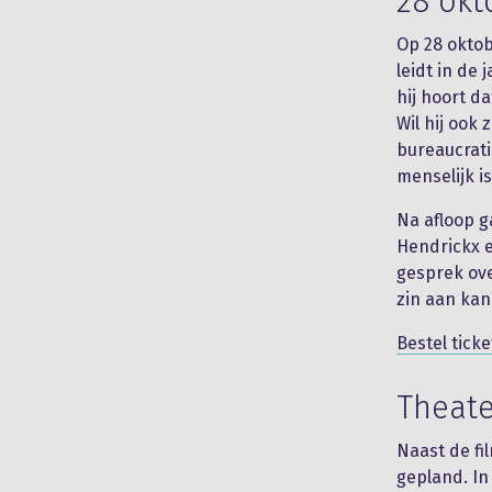
28 okt
Op 28 oktob
leidt in de
hij hoort da
Wil hij ook 
bureaucrati
menselijk is
Na afloop g
Hendrickx e
gesprek ove
zin aan kan
Bestel ticke
Theate
Naast de fi
gepland. In