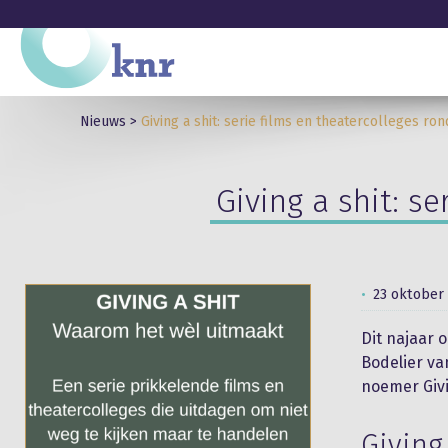
Nieuws
>
Giving a shit: serie films en theatercolleges ro
Giving a shit: s
23 oktober
Dit najaar 
Bodelier va
noemer Givi
Giving