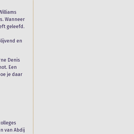
Williams
uis. Wanneer
eft geleefd.
lijvend en
rne Denis
hot. Een
oe je daar
colleges
en van Abdij