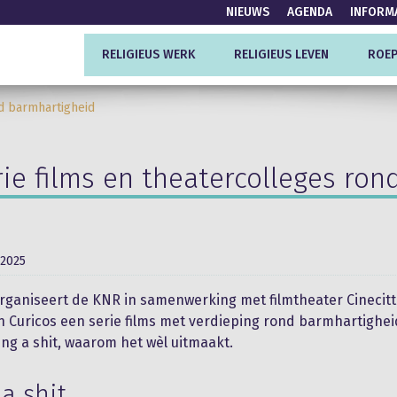
NIEUWS
AGENDA
INFORM
RELIGIEUS WERK
RELIGIEUS LEVEN
ROEP
nd barmhartigheid
erie films en theatercolleges ro
 2025
organiseert de KNR in samenwerking met filmtheater Cinecitt
n Curicos een serie films met verdieping rond barmhartighe
ng a shit, waarom het wèl uitmaakt.
 a shit