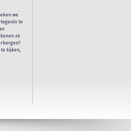
oeken we
rtegenin te
an
ekenen ze
erbergen?
te kijken,