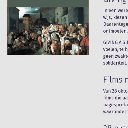
In een werel
wijs, kieze
Daarentegen
ontmoeten, 
GIVING A SH
voelen, te 
geen zwakte
solidaritei
Films 
Van 28 okto
Films die a
nagesprek o
waaronder v