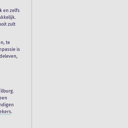
k en zelfs
kkelijk.
it zult
n, te
mpassie is
deleven,
ilburg.
 een
undigen
rekers
.