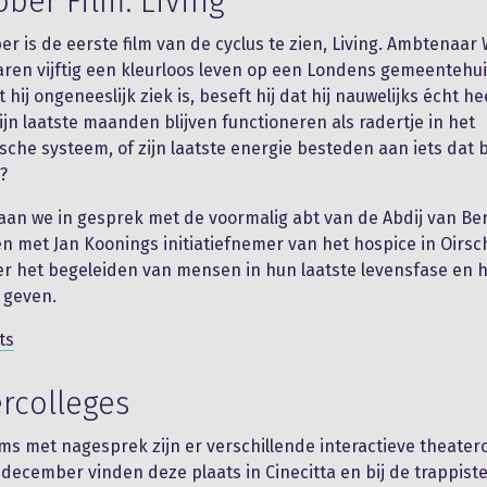
ober Film: Living
er is de eerste film van de cyclus te zien, Living. Ambtenaar 
 jaren vijftig een kleurloos leven op een Londens gemeenteh
t hij ongeneeslijk ziek is, beseft hij dat hij nauwelijks écht he
zijn laatste maanden blijven functioneren als radertje in het
sche systeem, of zijn laatste energie besteden aan iets dat b
?
aan we in gesprek met de voormalig abt van de Abdij van Be
n met Jan Koonings initiatiefnemer van het hospice in Oirsc
r het begeleiden van mensen in hun laatste levensfase en h
 geven.
ts
rcolleges
lms met nagesprek zijn er verschillende interactieve theater
 december vinden deze plaats in Cinecitta en bij de trappist