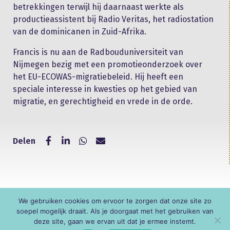
betrekkingen terwijl hij daarnaast werkte als
productieassistent bij Radio Veritas, het radiostation
van de dominicanen in Zuid-Afrika.
Francis is nu aan de Radbouduniversiteit van
Nijmegen bezig met een promotieonderzoek over
het EU-ECOWAS-migratiebeleid. Hij heeft een
speciale interesse in kwesties op het gebied van
migratie, en gerechtigheid en vrede in de orde.
Delen
We gebruiken cookies om ervoor te zorgen dat onze site zo
© KNR
soepel mogelijk draait. Als je doorgaat met het gebruiken van
deze site, gaan we ervan uit dat je ermee instemt.