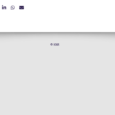
© KNR