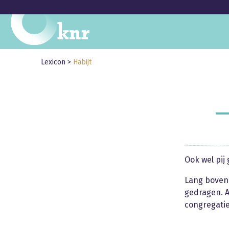
Lexicon
>
Habijt
Ook wel pi
Lang bovenk
gedragen. A
congregati