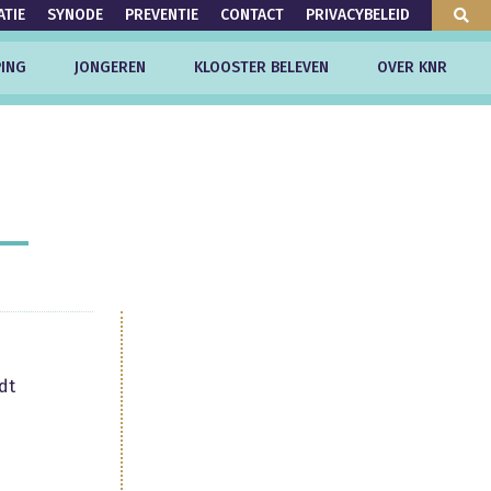
ATIE
SYNODE
PREVENTIE
CONTACT
PRIVACYBELEID
ING
JONGEREN
KLOOSTER BELEVEN
OVER KNR
dt