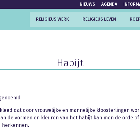
NIEUWS
AGENDA
INFORM
RELIGIEUS WERK
RELIGIEUS LEVEN
ROEP
Habijt
j genoemd
leed dat door vrouwelijke en mannelijke kloosterlingen wor
an de vormen en kleuren van het habijt kan men de orde of
e herkennen.