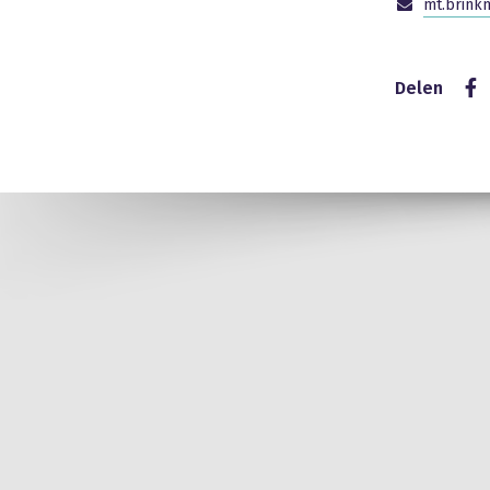
mt.brink
Delen