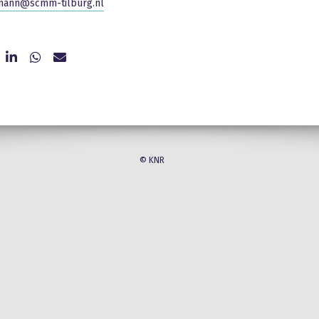
mann@scmm-tilburg.nl
© KNR