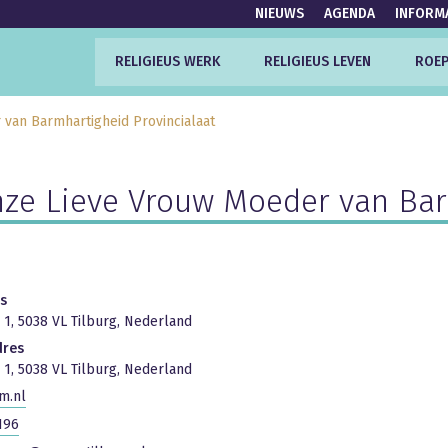
NIEUWS
AGENDA
INFORM
RELIGIEUS WERK
RELIGIEUS LEVEN
ROEP
 van Barmhartigheid Provincialaat
nze Lieve Vrouw Moeder van Bar
s
 1, 5038 VL Tilburg, Nederland
dres
 1, 5038 VL Tilburg, Nederland
m.nl
196