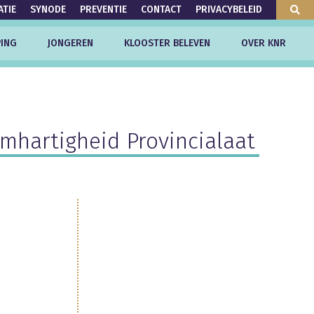
ATIE
SYNODE
PREVENTIE
CONTACT
PRIVACYBELEID
ING
JONGEREN
KLOOSTER BELEVEN
OVER KNR
mhartigheid Provincialaat