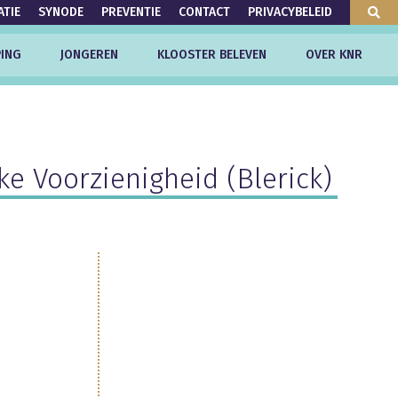
ATIE
SYNODE
PREVENTIE
CONTACT
PRIVACYBELEID
ING
JONGEREN
KLOOSTER BELEVEN
OVER KNR
e Voorzienigheid (Blerick)