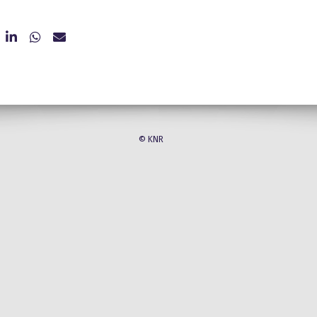
© KNR