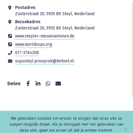
Postadres
Zusterstraat 20, 5935 BX Steyl, Nederland
Bezoekadres
Zusterstraat 20, 5935 BX Steyl, Nederland
www.steyler-missionarinnen.de
www.worldssps.org
077-3764200
sspssteyl.provprok@hetnet.nl
Delen
We gebruiken cookies om ervoor te zorgen dat onze site zo
© KNR
soepel mogelijk draait. Als je doorgaat met het gebruiken van
deze site, gaan we ervan uit dat je ermee instemt.