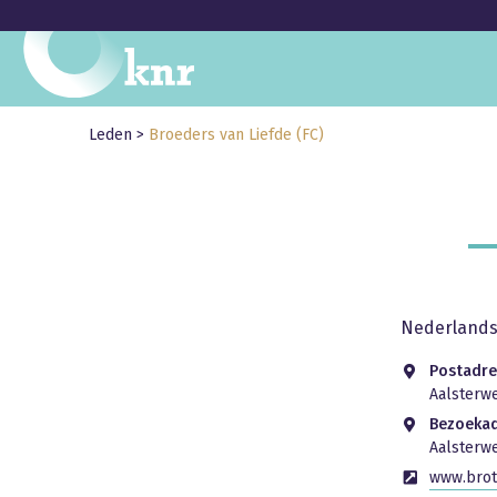
Leden
>
Broeders van Liefde (FC)
Nederlandse
Postadre
Aalsterwe
Bezoeka
Aalsterw
www.broth