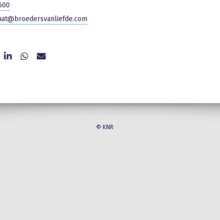
600
iaat@broedersvanliefde.com
© KNR