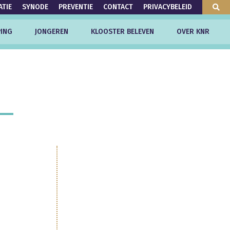
ATIE
SYNODE
PREVENTIE
CONTACT
PRIVACYBELEID
ING
JONGEREN
KLOOSTER BELEVEN
OVER KNR