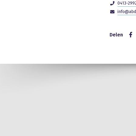
0413-299
info@abd
Delen