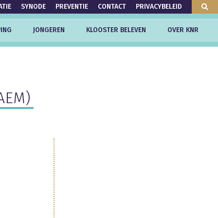
ATIE
SYNODE
PREVENTIE
CONTACT
PRIVACYBELEID
ING
JONGEREN
KLOOSTER BELEVEN
OVER KNR
RAEM)