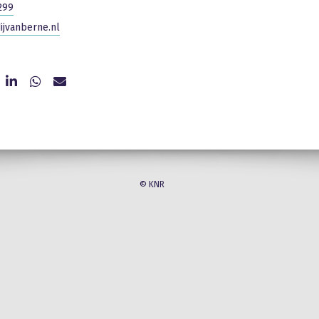
299
ijvanberne.nl
© KNR