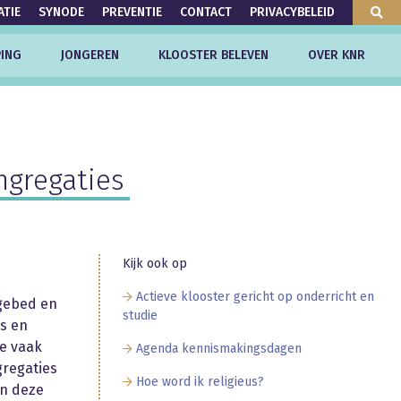
ATIE
SYNODE
PREVENTIE
CONTACT
PRIVACYBELEID
ING
JONGEREN
KLOOSTER BELEVEN
OVER KNR
ngregaties
Kijk ook op
Actieve klooster gericht op onderricht en
 gebed en
studie
js en
ie vaak
Agenda kennismakingsdagen
gregaties
Hoe word ik religieus?
an deze