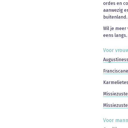
ordes en co
aanwezig en
buitenland.
Wil je meer
eens langs.
Voor vrou
Augustiness
Franciscan
Karmelietes
Missiezuste
Missiezuste
Voor man