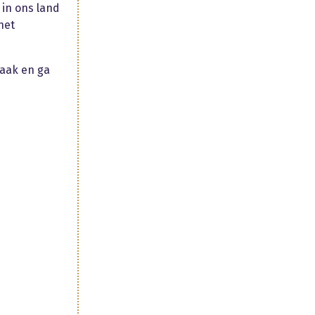
in ons land
het
raak en ga