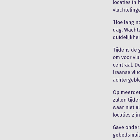
locaties in
vluchteling
‘Hoe lang n
dag. Wachte
duidelijkhei
Tijdens de 
om voor vlu
centraal. D
Iraanse vlu
achtergeble
Op meerder
zullen tij
waar niet a
locaties zij
Gave onders
gebedsmail.