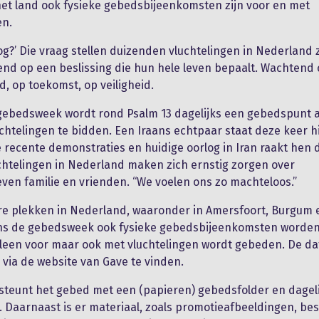
 het land ook fysieke gebedsbijeenkomsten zijn voor en met
en.
og?’ Die vraag stellen duizenden vluchtelingen in Nederland 
nd op een beslissing die hun hele leven bepaalt. Wachtend
d, op toekomst, op veiligheid.
gebedsweek wordt rond Psalm 13 dagelijks een gebedspunt 
chtelingen te bidden. Een Iraans echtpaar staat deze keer h
e recente demonstraties en huidige oorlog in Iran raakt hen d
chtelingen in Nederland maken zich ernstig zorgen over
ven familie en vrienden. “We voelen ons zo machteloos.”
e plekken in Nederland, waaronder in Amersfoort, Burgum e
dens de gebedsweek ook fysieke gebedsbijeenkomsten worde
lleen voor maar ook met vluchtelingen wordt gebeden. De da
n via de website van Gave te vinden.
teunt het gebed met een (papieren) gebedsfolder en dagel
 Daarnaast is er materiaal, zoals promotieafbeeldingen, be