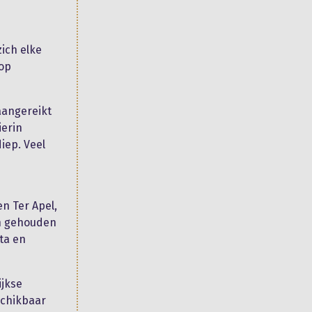
zich elke
 op
aangereikt
ierin
iep. Veel
n Ter Apel,
n gehouden
ta en
ijkse
schikbaar