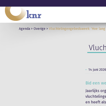
Agenda
>
Overige
>
Vluchtelingengebedsweek: ‘Hoe lang
Vluc
14 juni 202
Bid een we
Jaarlijks o
vluchteling
en heeft als