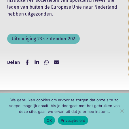
instituten en sociëteiten van apostolisch leven die
leden van buiten de Europese Unie naar Nederland
hebben uitgezonden.
Uitnodiging 23 september 202
Delen
© KNR
We gebruiken cookies om ervoor te zorgen dat onze site zo
soepel mogelijk draait. Als je doorgaat met het gebruiken van
deze site, gaan we ervan uit dat je ermee instemt.
OK
Privacybeleid