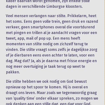
kader daarvan wordt genomen, zijn enkele stille
dagen in verschillende Limburgse kloosters.
Veel mensen verlangen naar stilte. Prikkelarm, heet
het soms. Eens geen volle trein, geen druk en razend
verkeer, geen smartphones overal die voortdurend
met pingen en trillen al je aandacht vragen voor een
tweet, app, mail of pop up. Een mens heeft
momenten van stilte nodig om zichzelf terug te
vinden. Die stilte vraagt soms zelfs je dagelijkse zorg
of je dierbaren eens even achter te laten, voor een
dag. Mag dat? Ja, als je daarna met frisse energie en
nog meer overtuiging je taak terug op weet te
pakken.
Die stilte hebben we ook nodig om God bewust
opnieuw op het spoor te komen. Hij is overal en
draagt ons leven. Maar zoals we tegenwoordig graag
van ‘quality time’ onder elkaar spreken, zo mogen we
ook denken aan een stille dag, een dag voor God.