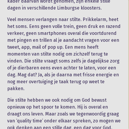
kader daarvan wordt genomen, zijn enkele stille
dagen in verschillende Limburgse kloosters.
Veel mensen verlangen naar stilte. Prikkelarm, heet
het soms. Eens geen volle trein, geen druk en razend
verkeer, geen smartphones overal die voortdurend
met pingen en trillen al je aandacht vragen voor een
tweet, app, mail of pop up. Een mens heeft
momenten van stilte nodig om zichzelf terug te
vinden. Die stilte vraagt soms zelfs je dagelijkse zorg
of je dierbaren eens even achter te laten, voor een
dag. Mag dat? Ja, als je daarna met frisse energie en
nog meer overtuiging je taak terug op weet te
pakken.
Die stilte hebben we ook nodig om God bewust
opnieuw op het spoor te komen. Hij is overal en
draagt ons leven. Maar zoals we tegenwoordig graag
van ‘quality time’ onder elkaar spreken, zo mogen we
ook denken aan een stille dag, een dag voor God.