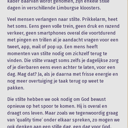
kader daarvan wordt genomen, zijn enkele stille
dagen in verschillende Limburgse kloosters.
Veel mensen verlangen naar stilte. Prikkelarm, heet
het soms. Eens geen volle trein, geen druk en razend
verkeer, geen smartphones overal die voortdurend
met pingen en trillen al je aandacht vragen voor een
tweet, app, mail of pop up. Een mens heeft
momenten van stilte nodig om zichzelf terug te
vinden. Die stilte vraagt soms zelfs je dagelijkse zorg
of je dierbaren eens even achter te laten, voor een
dag. Mag dat? Ja, als je daarna met frisse energie en
nog meer overtuiging je taak terug op weet te
pakken.
Die stilte hebben we ook nodig om God bewust
opnieuw op het spoor te komen. Hij is overal en
draagt ons leven. Maar zoals we tegenwoordig graag
van ‘quality time’ onder elkaar spreken, zo mogen we
ook denken aan een stille dag, een dag voor God.